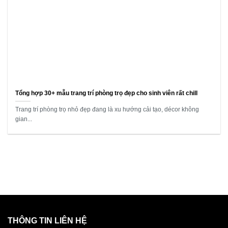
Tổng hợp 30+ mẫu trang trí phòng trọ đẹp cho sinh viên rất chill
Trang trí phòng trọ nhỏ đẹp đang là xu hướng cải tạo, décor không
gian...
THÔNG TIN LIÊN HỆ