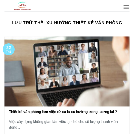
Bỏ
qua
nội
LƯU TRỮ THẺ:
XU HƯỚNG THIẾT KẾ VĂN PHÒNG
dung
22
Th9
Thiết kế văn phòng làm việc từ xa là xu hướng trong tương lai ?
Việc xây dựng không gian làm việc tại chổ cho số lượng thành viên
đông...