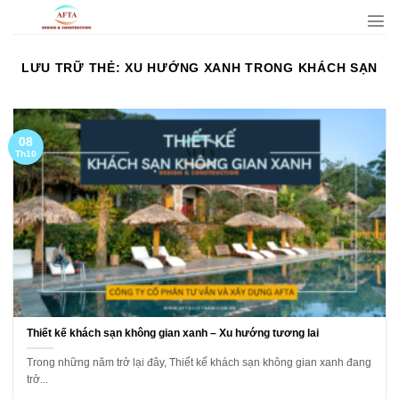
Bỏ
qua
nội
LƯU TRỮ THẺ:
XU HƯỚNG XANH TRONG KHÁCH SẠN
dung
08
Th10
Thiết kế khách sạn không gian xanh – Xu hướng tương lai
Trong những năm trở lại đây, Thiết kế khách sạn không gian xanh đang
trở...