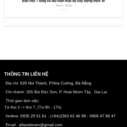
Biệt thự 7 tầng và bài toán mật độ xây dựng thực tế
Th8 6, 2026
THÔNG TIN LIÊN HỆ
Địa chỉ:
626 Núi Thành, P.Hòa Cường, Đà Nẵng
Chi nhánh: 355 Bùi Đức Sơn, P. Hoài Nhơn Tây , Gia Lai
Thời gian làm việc:
Từ thứ 2 -> thứ 7, (Từ 8h - 17h)
Hotline:
0935 29 51 61
- (+84)
2363 62 46 98
-
0906 47 80 47
Email :
aftavietnam@gmail.com