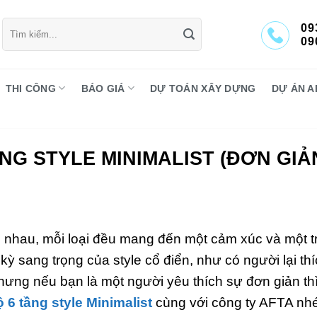
Tìm
09
kiếm:
09
THI CÔNG
BÁO GIÁ
DỰ TOÁN XÂY DỰNG
DỰ ÁN A
NG STYLE MINIMALIST (ĐƠN GIẢ
 nhau, mỗi loại đều mang đến một cảm xúc và một tr
kỳ sang trọng của style cổ điển, như có người lại th
ưng nếu bạn là một người yêu thích sự đơn giản th
 6 tầng style Minimalist
cùng với công ty AFTA nhé