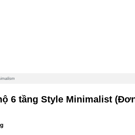
nimalism
hộ 6 tầng Style Minimalist (Đơ
ng