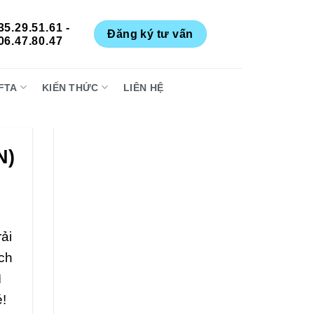
35.29.51.61 -
Đăng ký tư vấn
06.47.80.47
FTA
KIẾN THỨC
LIÊN HỆ
N)
ải
ích
ì
!