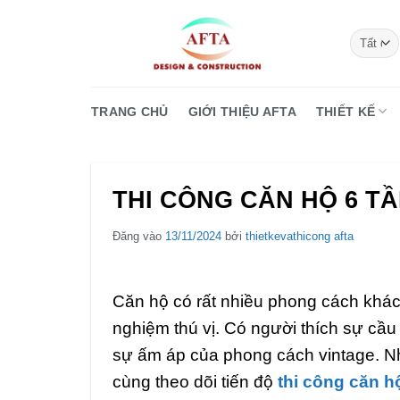
Bỏ
qua
nội
dung
TRANG CHỦ
GIỚI THIỆU AFTA
THIẾT KẾ
THI CÔNG CĂN HỘ 6 TẦ
Đăng vào
13/11/2024
bởi
thietkevathicong afta
Căn hộ có rất nhiều phong cách khác
nghiệm thú vị. Có người thích sự cầu 
sự ấm áp của phong cách vintage. Nh
cùng theo dõi tiến độ
thi công căn hộ