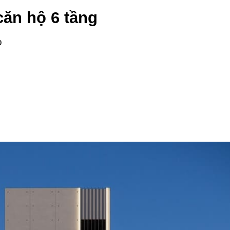
căn hộ 6 tầng
o