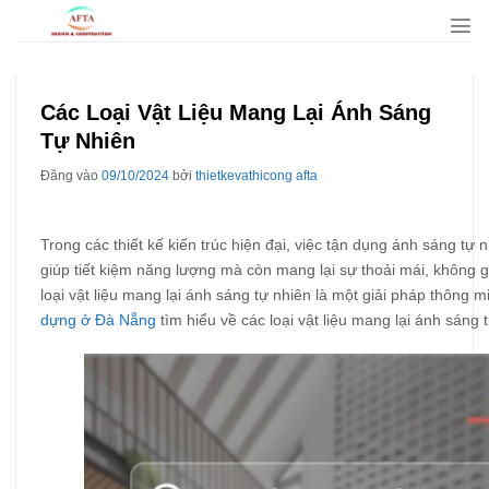
Bỏ
qua
nội
dung
Các Loại Vật Liệu Mang Lại Ánh Sáng
Tự Nhiên
Đăng vào
09/10/2024
bởi
thietkevathicong afta
Trong các thiết kế kiến trúc hiện đại, việc tận dụng ánh sáng tự
giúp tiết kiệm năng lượng mà còn mang lại sự thoải mái, không 
loại vật liệu mang lại ánh sáng tự nhiên là một giải pháp thông
dựng ở Đà Nẵng
tìm hiểu về các loại vật liệu mang lại ánh sáng 