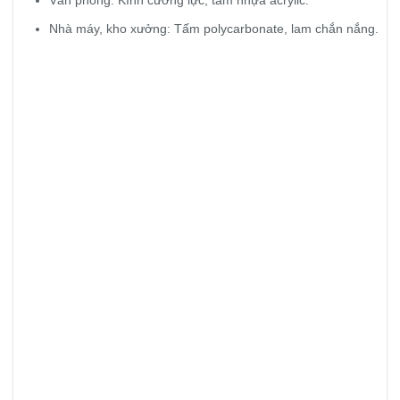
Văn phòng: Kính cường lực, tấm nhựa acrylic.
Nhà máy, kho xưởng: Tấm polycarbonate, lam chắn nắng.