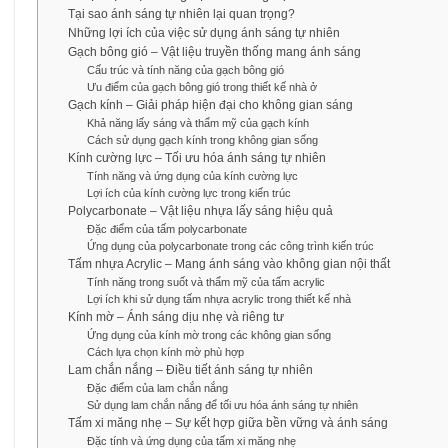
Tại sao ánh sáng tự nhiên lại quan trọng?
Những lợi ích của việc sử dụng ánh sáng tự nhiên
Gạch bông gió – Vật liệu truyền thống mang ánh sáng
Cấu trúc và tính năng của gạch bông gió
Ưu điểm của gạch bông gió trong thiết kế nhà ở
Gạch kính – Giải pháp hiện đại cho không gian sáng
Khả năng lấy sáng và thẩm mỹ của gạch kính
Cách sử dụng gạch kính trong không gian sống
Kính cường lực – Tối ưu hóa ánh sáng tự nhiên
Tính năng và ứng dụng của kính cường lực
Lợi ích của kính cường lực trong kiến trúc
Polycarbonate – Vật liệu nhựa lấy sáng hiệu quả
Đặc điểm của tấm polycarbonate
Ứng dụng của polycarbonate trong các công trình kiến trúc
Tấm nhựa Acrylic – Mang ánh sáng vào không gian nội thất
Tính năng trong suốt và thẩm mỹ của tấm acrylic
Lợi ích khi sử dụng tấm nhựa acrylic trong thiết kế nhà
Kính mờ – Ánh sáng dịu nhẹ và riêng tư
Ứng dụng của kính mờ trong các không gian sống
Cách lựa chọn kính mờ phù hợp
Lam chắn nắng – Điều tiết ánh sáng tự nhiên
Đặc điểm của lam chắn nắng
Sử dụng lam chắn nắng để tối ưu hóa ánh sáng tự nhiên
Tấm xi măng nhẹ – Sự kết hợp giữa bền vững và ánh sáng
Đặc tính và ứng dụng của tấm xi măng nhẹ