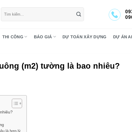
Tìm
09
kiếm:
09
THI CÔNG
BÁO GIÁ
DỰ TOÁN XÂY DỰNG
DỰ ÁN A
vuông (m2) tường là bao nhiêu?
 nhiêu?
ờng
êu là hợp lý