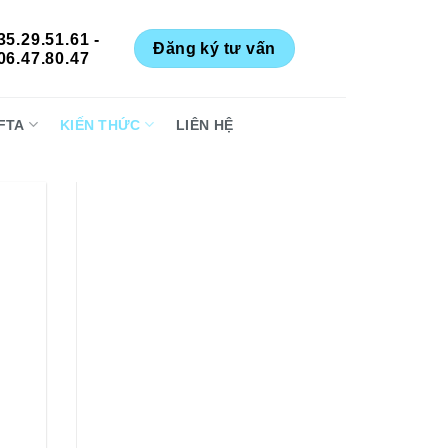
35.29.51.61 -
Đăng ký tư vấn
06.47.80.47
FTA
KIẾN THỨC
LIÊN HỆ