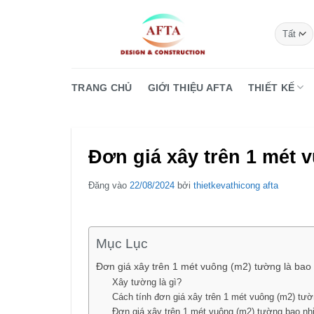
Bỏ
qua
nội
dung
TRANG CHỦ
GIỚI THIỆU AFTA
THIẾT KẾ
Đơn giá xây trên 1 mét 
Đăng vào
22/08/2024
bởi
thietkevathicong afta
Mục Lục
Đơn giá xây trên 1 mét vuông (m2) tường là bao
Xây tường là gì?
Cách tính đơn giá xây trên 1 mét vuông (m2) tư
Đơn giá xây trên 1 mét vuông (m2) tường bao nhi