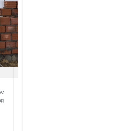
sẽ
ng