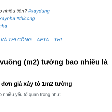
o nhiêu tiền?
#xaydung
ixaynha
#thicong
nha
 VÀ THI CÔNG – AFTA – THI
 vuông (m2) tường bao nhiêu là
h đơn giá xây tô 1m2 tường
 nhiều yếu tố quan trọng như: