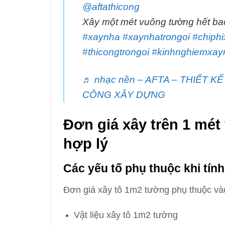
@aftathicong
Xây một mét vuông tường hết ba
#xaynha
#xaynhatrongoi
#chiph
#thicongtrongoi
#kinhnghiemxay
♬ nhạc nền – AFTA – THIẾT KẾ
CÔNG XÂY DỰNG
Đơn giá xây trên 1 mét
hợp lý
Các yếu tố phụ thuộc khi tín
Đơn giá xây tô 1m2 tường phụ thuộc vào
Vật liệu xây tô 1m2 tường