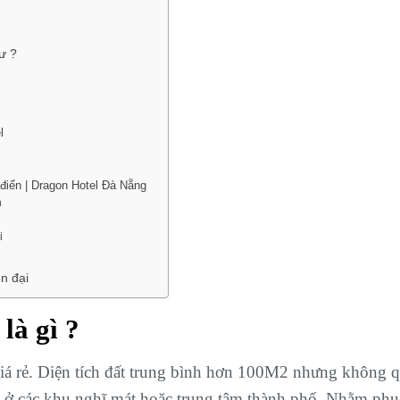
tư ?
el
 điển | Dragon Hotel Đà Nẵng
n
ại
ện đại
là gì ?
giá rẻ. Diện tích đất trung bình hơn 100M2 nhưng không 
ở các khu nghĩ mát hoặc trung tâm thành phố. Nhằm phụ