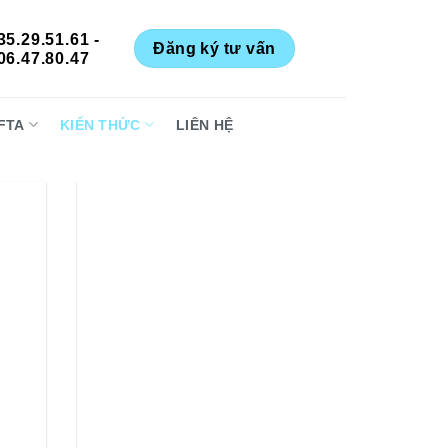
35.29.51.61 -
Đăng ký tư vấn
06.47.80.47
FTA
KIẾN THỨC
LIÊN HỆ