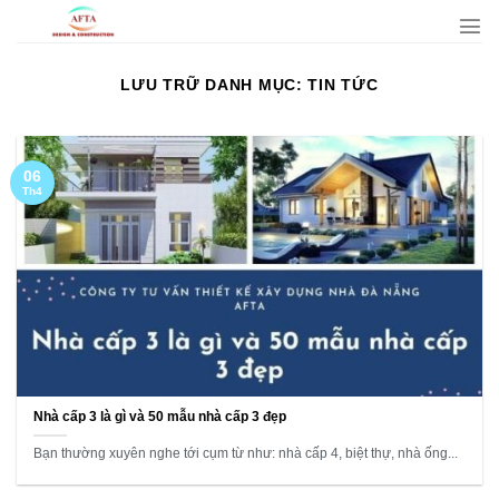
Bỏ
qua
nội
LƯU TRỮ DANH MỤC:
TIN TỨC
dung
06
Th4
Nhà cấp 3 là gì và 50 mẫu nhà cấp 3 đẹp
Bạn thường xuyên nghe tới cụm từ như: nhà cấp 4, biệt thự, nhà ống...