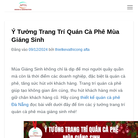
Bỏ
qua
nội
dung
Ý Tưởng Trang Trí Quán Cà Phê Mùa
Giáng Sinh
Đăng vào
09/12/2024
bởi
thietkevathicong afta
Mùa Giáng Sinh không chỉ là dịp để mọi người quây quần
mà còn là thời điểm các doanh nghiệp, đặc biệt là quán cà
phê, tăng sức hút với khách hàng. Trang trí quán cà phê
giúp tạo không gian ấm cúng, thu hút khách hàng mới và
giữ chân khách hàng cũ. Hãy cùng
thiết kế quán cà phê
Đà Nẵng
đọc bài viết dưới đây để tìm các ý tưởng trang trí
quán cà phê mùa giáng sinh nhé!