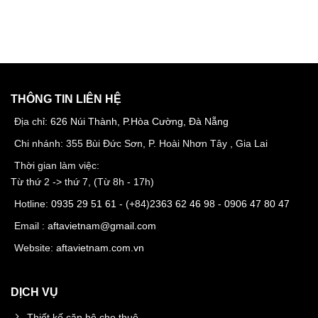
THÔNG TIN LIÊN HỆ
Địa chỉ:
626 Núi Thành, P.Hòa Cường, Đà Nẵng
Chi nhánh: 355 Bùi Đức Sơn, P. Hoài Nhơn Tây , Gia Lai
Thời gian làm việc:
Từ thứ 2 -> thứ 7, (Từ 8h - 17h)
Hotline:
0935 29 51 61
- (+84)
2363 62 46 98
-
0906 47 80 47
Email :
aftavietnam@gmail.com
Website:
aftavietnam.com.vn
DỊCH VỤ
Thiết kế căn hộ cho thuê