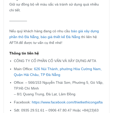
Giữ sự đồng bộ về màu sắc và tránh sử dụng quá nhiều
chi tiết.
—————
Nếu quý khách hàng đang có nhu cầu
báo giá xây dựng
phần thô Đà Nẵng
,
b
áo giá thiết kế Đà Nẵng
thì liên hệ
AFTA để được tư vấn cụ thể nhé!
Thông tin liên hệ
CÔNG TY CỔ PHẦN CỐ VẤN VÀ XÂY DỰNG AFTA
Main Office:
626 Núi Thành, phường Hòa Cường Nam,
Quận Hải Châu, TP Đà Nẵng
Office: – 566/153 Nguyễn Thái Sơn, Phường 5, Gò Vấp,
TP.Hồ Chí Minh
– 8/1 Quang Trung, Đà Lạt, Lâm Đồng
Facebook:
https://www.facebook.com/thietkethicongafta
Sđt: 0935 29.51.61 – 0906 47.80.47 Hoặc +84(23)63