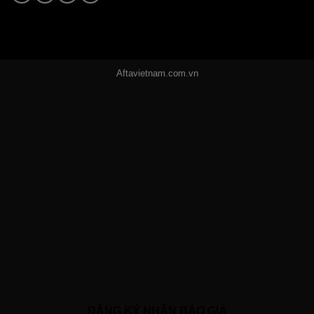
Aftavietnam.com.vn
ĐĂNG KÝ NHẬN BÁO GIÁ