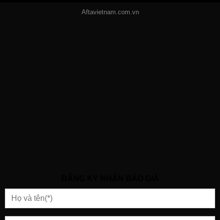
Aftavietnam.com.vn
ĐĂNG KÝ NHẬN BÁO GIÁ