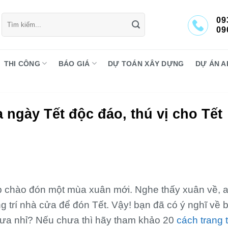
Tìm
09
kiếm:
09
THI CÔNG
BÁO GIÁ
DỰ TOÁN XÂY DỰNG
DỰ ÁN A
a ngày Tết độc đáo, thú vị cho Tết
p chào đón một mùa xuân mới. Nghe thấy xuân về, a
ng trí nhà cửa để đón Tết. Vậy! bạn đã có ý nghĩ về 
hưa nhỉ? Nếu chưa thì hãy tham khảo 20
cách trang t