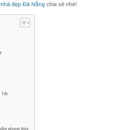
ế nhà đẹp Đà Nẵng
chia sẻ nhé!
y
 Tết
phẩm phong thủy