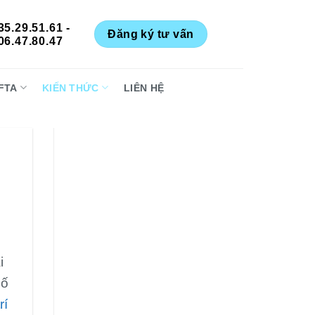
35.29.51.61 -
Đăng ký tư vấn
06.47.80.47
FTA
KIẾN THỨC
LIÊN HỆ
i
bố
rí