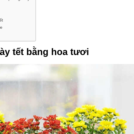
ết
de
ày tết bằng hoa tươi