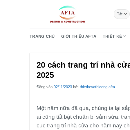
Bỏ
qua
nội
dung
TRANG CHỦ
GIỚI THIỆU AFTA
THIẾT KẾ
20 cách trang trí nhà cử
2025
Đăng vào
02/11/2023
bởi
thietkevathicong afta
Một năm nữa đã qua, chúng ta lại sắ
ai cũng tất bật chuẩn bị sắm sửa, tra
cục trang trí nhà cửa cho năm nay c