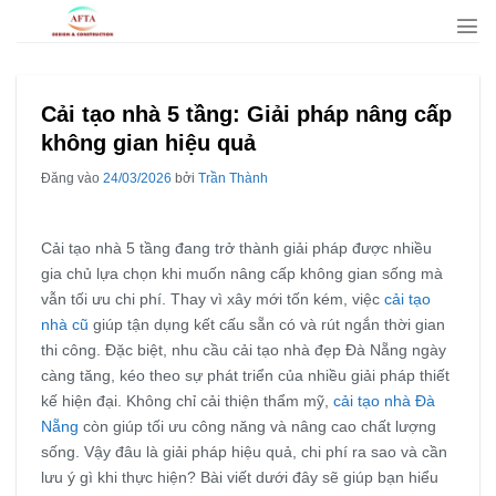
Bỏ
qua
nội
dung
Cải tạo nhà 5 tầng: Giải pháp nâng cấp
không gian hiệu quả
Đăng vào
24/03/2026
bởi
Trần Thành
Cải tạo nhà 5 tầng đang trở thành giải pháp được nhiều
gia chủ lựa chọn khi muốn nâng cấp không gian sống mà
vẫn tối ưu chi phí. Thay vì xây mới tốn kém, việc
cải tạo
nhà cũ
giúp tận dụng kết cấu sẵn có và rút ngắn thời gian
thi công. Đặc biệt, nhu cầu cải tạo nhà đẹp Đà Nẵng ngày
càng tăng, kéo theo sự phát triển của nhiều giải pháp thiết
kế hiện đại. Không chỉ cải thiện thẩm mỹ,
cải tạo nhà Đà
Nẵng
còn giúp tối ưu công năng và nâng cao chất lượng
sống. Vậy đâu là giải pháp hiệu quả, chi phí ra sao và cần
lưu ý gì khi thực hiện? Bài viết dưới đây sẽ giúp bạn hiểu