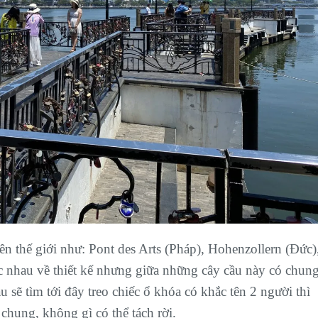
ên thế giới như: Pont des Arts (Pháp), Hohenzollern (Đức)
c nhau về thiết kế nhưng giữa những cây cầu này có chun
 sẽ tìm tới đây treo chiếc ổ khóa có khắc tên 2 người thì
 chung, không gì có thể tách rời.