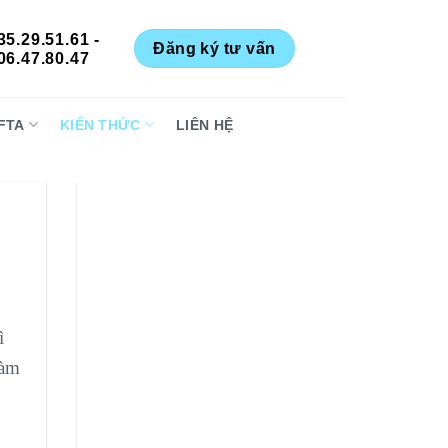
35.29.51.61 -
Đăng ký tư vấn
06.47.80.47
FTA
KIẾN THỨC
LIÊN HỆ
ì
làm