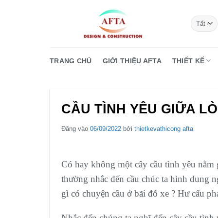
Bỏ
qua
nội
dung
TRANG CHỦ
GIỚI THIỆU AFTA
THIẾT KẾ
CẦU TÌNH YÊU GIỮA LÒ
Đăng vào
06/09/2022
bởi
thietkevathicong afta
Có hay không một cây cầu tình yêu nằm g
thường nhắc đến cầu chúc ta hình dung n
gì có chuyện cầu ở bãi đỗ xe ? Hư cấu p
Nhắc đến chúng ta nghĩ đến cây cầu tình 