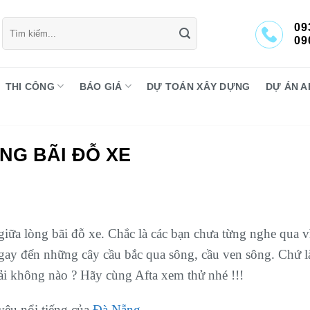
Tìm
09
kiếm:
09
THI CÔNG
BÁO GIÁ
DỰ TOÁN XÂY DỰNG
DỰ ÁN A
NG BÃI ĐỖ XE
iữa lòng bãi đỗ xe. Chắc là các bạn chưa từng nghe qua v
gay đến những cây cầu bắc qua sông, cầu ven sông. Chứ 
hải không nào ? Hãy cùng Afta xem thử nhé !!!
yêu nổi tiếng của
Đà Nẵng