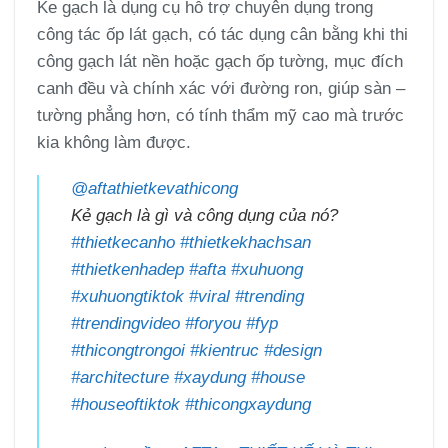
Ke gạch là dụng cụ hỗ trợ chuyên dụng trong
công tác ốp lát gạch, có tác dụng cân bằng khi thi
công gạch lát nền hoặc gạch ốp tường, mục đích
canh đều và chính xác với đường ron, giúp sàn –
tường phẳng hơn, có tính thẩm mỹ cao mà trước
kia không làm được.
@aftathietkevathicong
Kẻ gạch là gì và công dụng của nó?
#thietkecanho
#thietkekhachsan
#thietkenhadep
#afta
#xuhuong
#xuhuongtiktok
#viral
#trending
#trendingvideo
#foryou
#fyp
#thicongtrongoi
#kientruc
#design
#architecture
#xaydung
#house
#houseoftiktok
#thicongxaydung