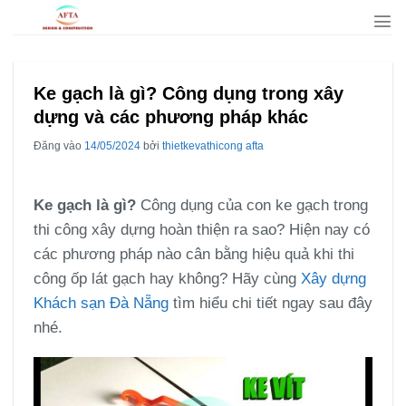
Bỏ
qua
nội
dung
Ke gạch là gì? Công dụng trong xây
dựng và các phương pháp khác
Đăng vào
14/05/2024
bởi
thietkevathicong afta
Ke gạch là gì?
Công dụng của con ke gạch trong
thi công xây dựng hoàn thiện ra sao? Hiện nay có
các phương pháp nào cân bằng hiệu quả khi thi
công ốp lát gạch hay không? Hãy cùng
Xây dựng
Khách sạn Đà Nẵng
tìm hiểu chi tiết ngay sau đây
nhé.