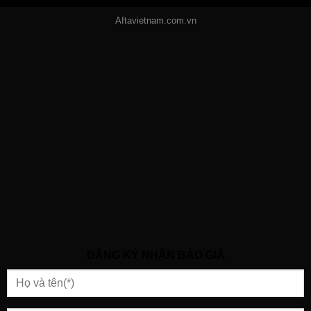
Aftavietnam.com.vn
ĐĂNG KÝ NHẬN BÁO GIÁ