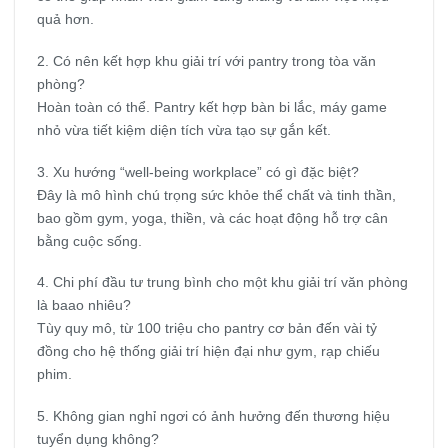
quả hơn.
2. Có nên kết hợp khu giải trí với pantry trong tòa văn
phòng?
Hoàn toàn có thể. Pantry kết hợp bàn bi lắc, máy game
nhỏ vừa tiết kiệm diện tích vừa tạo sự gắn kết.
3. Xu hướng “well-being workplace” có gì đặc biệt?
Đây là mô hình chú trọng sức khỏe thể chất và tinh thần,
bao gồm gym, yoga, thiền, và các hoạt động hỗ trợ cân
bằng cuộc sống.
4. Chi phí đầu tư trung bình cho một khu giải trí văn phòng
là baao nhiêu?
Tùy quy mô, từ 100 triệu cho pantry cơ bản đến vài tỷ
đồng cho hệ thống giải trí hiện đại như gym, rạp chiếu
phim.
5. Không gian nghỉ ngơi có ảnh hưởng đến thương hiệu
tuyển dụng không?