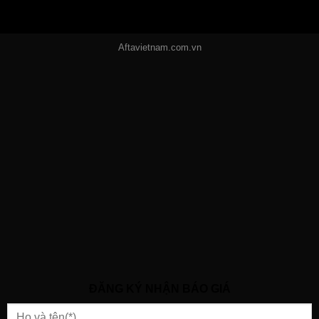
Aftavietnam.com.vn
ĐĂNG KÝ NHẬN BÁO GIÁ