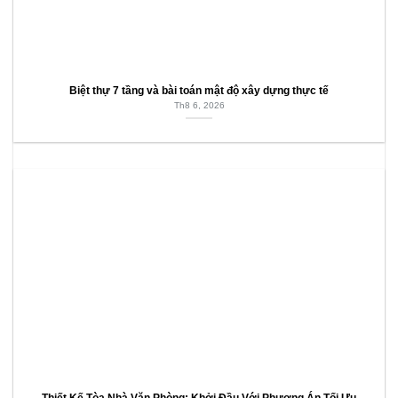
Biệt thự 7 tầng và bài toán mật độ xây dựng thực tế
Th8 6, 2026
Thiết Kế Tòa Nhà Văn Phòng: Khởi Đầu Với Phương Án Tối Ưu