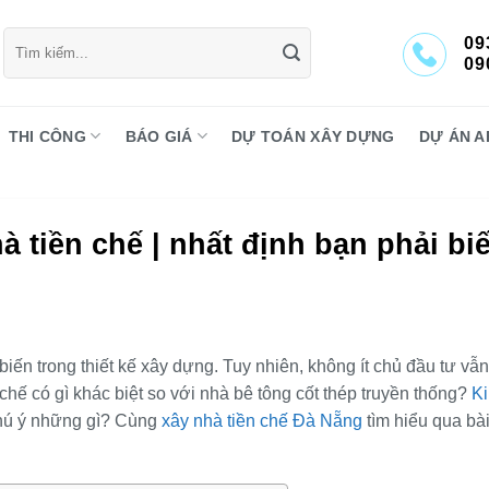
Tìm
09
kiếm:
09
THI CÔNG
BÁO GIÁ
DỰ TOÁN XÂY DỰNG
DỰ ÁN A
 tiền chế | nhất định bạn phải biế
iến trong thiết kế xây dựng. Tuy nhiên, không ít chủ đầu tư vẫn
hế có gì khác biệt so với nhà bê tông cốt thép truyền thống?
Ki
hú ý những gì? Cùng
xây nhà tiền chế Đà Nẵng
tìm hiểu qua bà