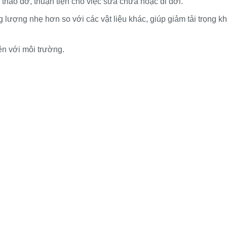
 tháo dỡ, thuận tiện cho việc sửa chữa hoặc di dời.
g lượng nhẹ hơn so với các vật liệu khác, giúp giảm tải trọng kh
ện với môi trường.