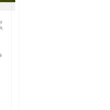
áy
t,
ê