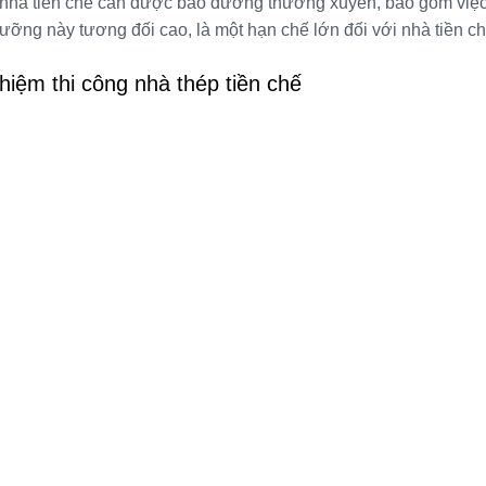
 nhà tiền chế cần được bảo dưỡng thường xuyên, bao gồm việ
ỡng này tương đối cao, là một hạn chế lớn đối với nhà tiền ch
ghiệm thi công nhà thép tiền chế