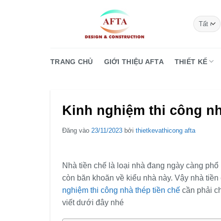
Bỏ
qua
nội
dung
TRANG CHỦ
GIỚI THIỆU AFTA
THIẾT KẾ
Kinh nghiệm thi công nhà
Đăng vào
23/11/2023
bởi
thietkevathicong afta
Nhà tiền chế là loại nhà đang ngày càng phổ b
còn băn khoăn về kiểu nhà này. Vậy nhà tiền c
nghiệm thi công nhà thép tiền chế
cần phải c
viết dưới đây nhé