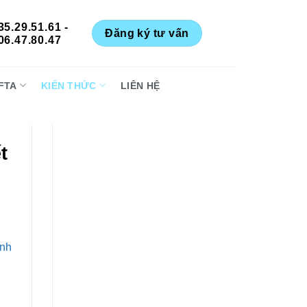
35.29.51.61 -
Đăng ký tư vấn
06.47.80.47
FTA
KIẾN THỨC
LIÊN HỆ
t
nh
i