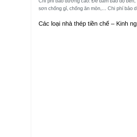
Chi phí bảo dưỡng cao: Để đảm bảo độ bền,
sơn chống gỉ, chống ăn mòn,… Chi phí bảo dư
Các loại nhà thép tiền chế – Kinh n