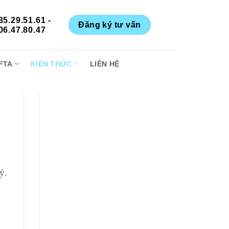
35.29.51.61 -
Đăng ký tư vấn
06.47.80.47
FTA
KIẾN THỨC
LIÊN HỆ
ý.