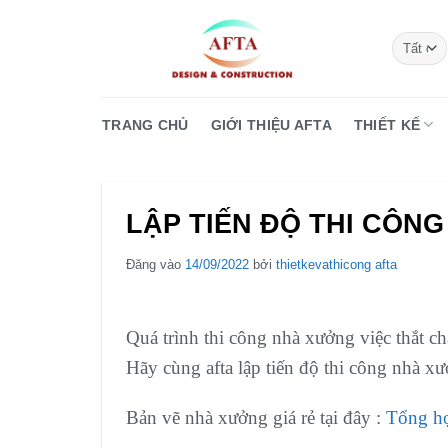
Bỏ
qua
nội
dung
TRANG CHỦ
GIỚI THIỆU AFTA
THIẾT KẾ
LẬP TIẾN ĐỘ THI CÔN
Đăng vào
14/09/2022
bởi
thietkevathicong afta
Quá trình thi công nhà xưởng việc thắt ch
Hãy cùng afta lập tiến độ thi công nhà xư
Bản vẽ nhà xưởng giá rẻ tại đây :
Tổng hợ