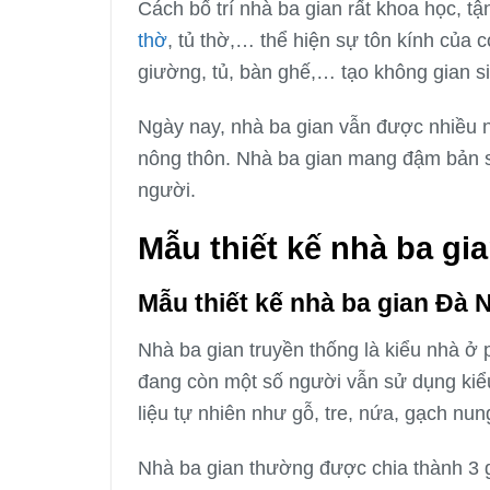
Cách bố trí nhà ba gian rất khoa học, t
thờ
, tủ thờ,… thể hiện sự tôn kính của c
giường, tủ, bàn ghế,… tạo không gian si
Ngày nay, nhà ba gian vẫn được nhiều n
nông thôn. Nhà ba gian mang đậm bản sắ
người.
Mẫu thiết kế nhà ba g
Mẫu thiết kế nhà ba gian Đà 
Nhà ba gian truyền thống là kiểu nhà ở
đang còn một số người vẫn sử dụng kiể
liệu tự nhiên như gỗ, tre, nứa, gạch nu
Nhà ba gian thường được chia thành 3 gia