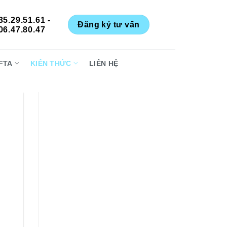
35.29.51.61 -
Đăng ký tư vấn
06.47.80.47
FTA
KIẾN THỨC
LIÊN HỆ