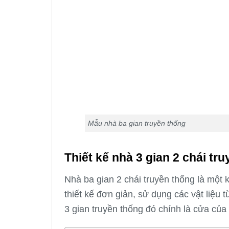
Mẫu nhà ba gian truyền thống
Thiết kế nhà 3 gian 2 chái tr
Nhà ba gian 2 chái truyền thống là một
thiết kế đơn giản, sử dụng các vật liệu 
3 gian truyền thống đó chính là cửa của