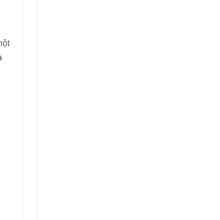
một
à