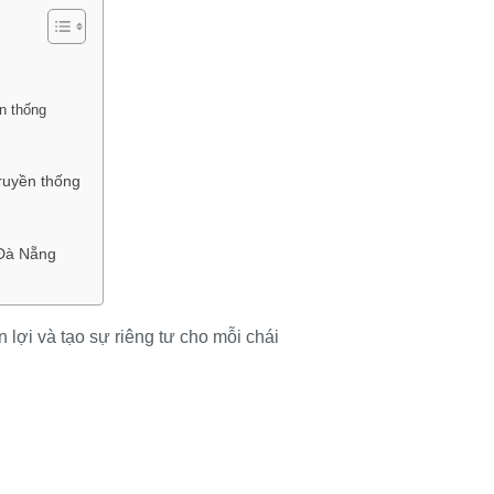
n thống
ruyền thống
 Đà Nẵng
n lợi và tạo sự riêng tư cho mỗi chái