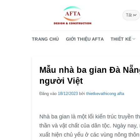
Bỏ
qua
nội
dung
TRANG CHỦ
GIỚI THIỆU AFTA
THIẾT KẾ
Mẫu nhà ba gian Đà Nẵn
người Việt
Đăng vào
18/12/2023
bởi
thietkevathicong afta
Nhà ba gian là một lối kiến trúc truyền 
thần và vật chất của dân tộc. Ngày nay,
xuất hiện chủ yếu ở các vùng nông thôn