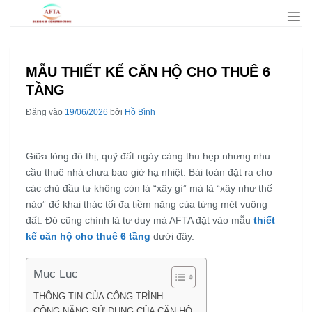
Bỏ
qua
nội
dung
MẪU THIẾT KẾ CĂN HỘ CHO THUÊ 6
TẦNG
Đăng vào
19/06/2026
bởi
Hồ Bình
Giữa lòng đô thị, quỹ đất ngày càng thu hẹp nhưng nhu
cầu thuê nhà chưa bao giờ hạ nhiệt. Bài toán đặt ra cho
các chủ đầu tư không còn là “xây gì” mà là “xây như thế
nào” để khai thác tối đa tiềm năng của từng mét vuông
đất. Đó cũng chính là tư duy mà AFTA đặt vào mẫu
thiết
kế căn hộ cho thuê 6 tầng
dưới đây.
Mục Lục
THÔNG TIN CỦA CÔNG TRÌNH
CÔNG NĂNG SỬ DỤNG CỦA CĂN HỘ