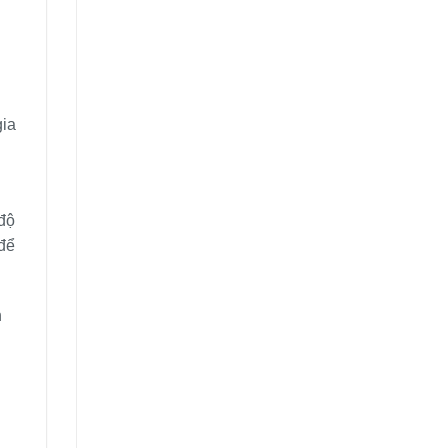
gia
 độ
 để
h