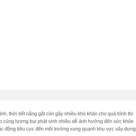
h, thời tiết nắng gắt còn gây nhiều khó khăn cho quá trình thi
cao cùng lượng bụi phát sinh nhiều dễ ảnh hưởng đến sức khỏe
tác động tiêu cực đến môi trường xung quanh khu vực xây dựng