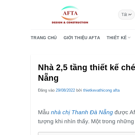
Bỏ
qua
nội
dung
TRANG CHỦ
GIỚI THIỆU AFTA
THIẾT KẾ
Nhà 2,5 tầng thiết kế c
Nẵng
Đăng vào
29/08/2022
bởi
thietkevathicong afta
Mẫu
nhà chị Thanh Đà Nẵng
được Aft
tượng khi nhìn thấy. Một trong những 