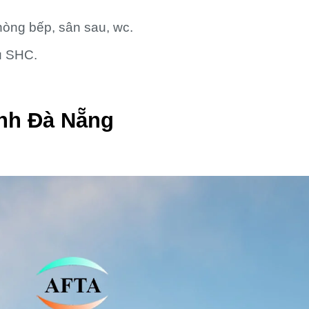
hòng bếp, sân sau, wc.
u SHC.
anh Đà Nẵng