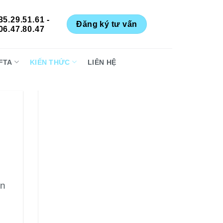
35.29.51.61 -
Đăng ký tư vấn
06.47.80.47
FTA
KIẾN THỨC
LIÊN HỆ
ấn