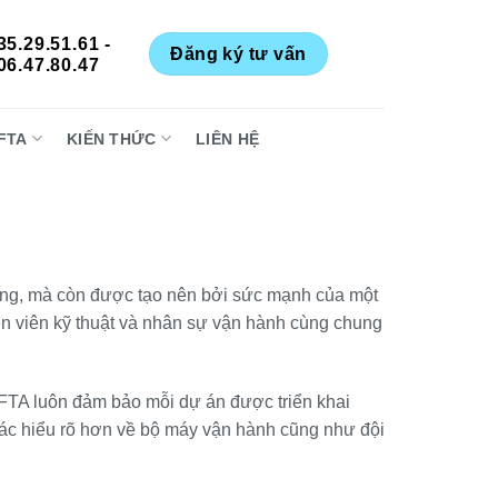
35.29.51.61 -
Đăng ký tư vấn
06.47.80.47
FTA
KIẾN THỨC
LIÊN HỆ
i công, mà còn được tạo nên bởi sức mạnh của một
yên viên kỹ thuật và nhân sự vận hành cùng chung
 AFTA luôn đảm bảo mỗi dự án được triển khai
 tác hiểu rõ hơn về bộ máy vận hành cũng như đội