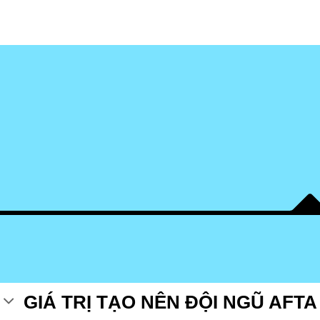
GIÁ TRỊ TẠO NÊN ĐỘI NGŨ AFTA