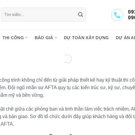
Tìm
09
kiếm:
09
THI CÔNG
BÁO GIÁ
DỰ TOÁN XÂY DỰNG
DỰ ÁN A
công trình không chỉ đến từ giải pháp thiết kế hay kỹ thuật th
iệm. Đội ngũ nhân sự AFTA quy tụ các kiến trúc sư, kỹ sư, chu
thẩm mỹ và bền vững.
chặt chẽ giữa các phòng ban và tinh thần làm việc trách nhiệm,
công và bàn giao. Sơ đồ tổ chức dưới đây giúp khách hàng và đối
a AFTA.