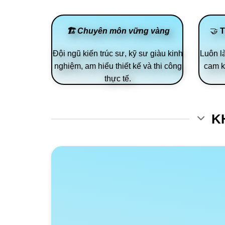
🏗️ Chuyên môn vững vàng
🤝
T
Đội ngũ kiến trúc sư, kỹ sư giàu kinh
Luôn l
nghiệm, am hiểu thiết kế và thi công
cam k
thực tế.
K