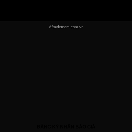
Aftavietnam.com.vn
ĐĂNG KÝ NHẬN BÁO GIÁ