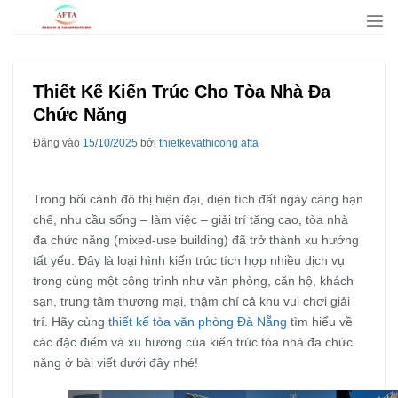
Bỏ
qua
nội
dung
Thiết Kế Kiến Trúc Cho Tòa Nhà Đa
Chức Năng
Đăng vào
15/10/2025
bởi
thietkevathicong afta
Trong bối cảnh đô thị hiện đại, diện tích đất ngày càng hạn
chế, nhu cầu sống – làm việc – giải trí tăng cao, tòa nhà
đa chức năng (mixed-use building) đã trở thành xu hướng
tất yếu. Đây là loại hình kiến trúc tích hợp nhiều dịch vụ
trong cùng một công trình như văn phòng, căn hộ, khách
sạn, trung tâm thương mại, thậm chí cả khu vui chơi giải
trí. Hãy cùng
thiết kế tòa văn phòng Đà Nẵng
tìm hiểu về
các đặc điểm và xu hướng của kiến trúc tòa nhà đa chức
năng ở bài viết dưới đây nhé!