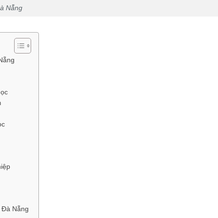
 Đà Nẵng
 Nẵng
học
h
ọc
hiệp
i Đà Nẵng