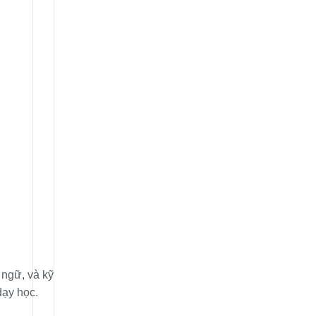
 ngữ, và kỹ
dạy học.