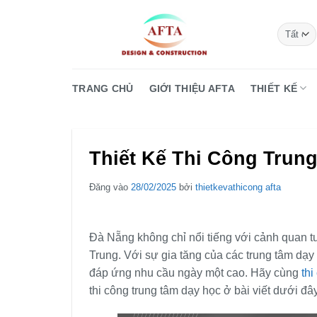
Bỏ
qua
nội
dung
TRANG CHỦ
GIỚI THIỆU AFTA
THIẾT KẾ
Thiết Kế Thi Công Trun
Đăng vào
28/02/2025
bởi
thietkevathicong afta
Đà Nẵng không chỉ nổi tiếng với cảnh quan tu
Trung. Với sự gia tăng của các trung tâm dạy 
đáp ứng nhu cầu ngày một cao. Hãy cùng
th
thi công trung tâm dạy học ở bài viết dưới đây