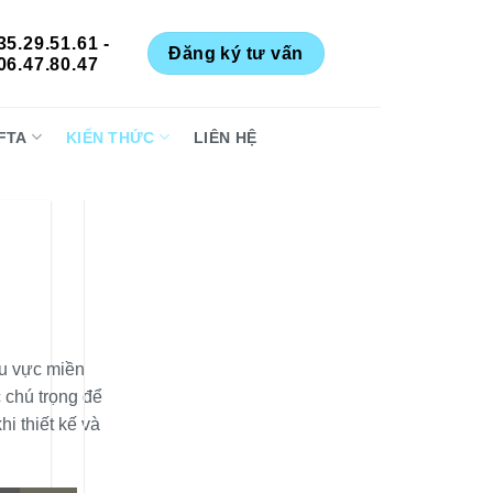
35.29.51.61 -
Đăng ký tư vấn
06.47.80.47
FTA
KIẾN THỨC
LIÊN HỆ
hu vực miền
c chú trọng để
hi thiết kế và