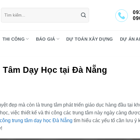
Tìm
09
kiếm:
09
THI CÔNG
BÁO GIÁ
DỰ TOÁN XÂY DỰNG
DỰ ÁN A
g Tâm Dạy Học tại Đà Nẵng
yệt đẹp mà còn là trung tâm phát triển giáo dục hàng đầu tại k
học, việc thiết kế và thi công các trung tâm này ngày càng đượ
i công trung tâm dạy học Đà Nẵng
tìm hiểu các yếu tố cần lưu ý k
!