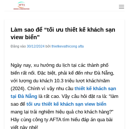
Bỏ
qua
nội
dung
Làm sao để “tối ưu thiết kế khách sạn
view biển”
Đăng vào
30/12/2024
bởi
thietkevathicong afta
Ngày nay, xu hướng du lịch tại các thành phố
biển rất nổi. Đặc biệt, phải kể đến như Đà Nẵng,
với lượng du khách 10.3 triệu lượt khách/năm
(2024). Chính vì vậy nhu cầu
thiết kế khách sạn
tại Đà Nẵng
là rất cao. Vậy câu hỏi đặt ra là: “làm
sao để
tối ưu thiết kế khách sạn view biển
mang lại trải nghiệm hiệu quả cho khách hàng?”
Hãy cùng công ty AFTA tìm hiểu đáp án qua bài
viết này nhé!