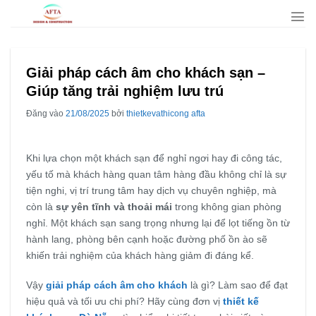
Bỏ
qua
nội
dung
Giải pháp cách âm cho khách sạn –
Giúp tăng trải nghiệm lưu trú
Đăng vào
21/08/2025
bởi
thietkevathicong afta
Khi lựa chọn một khách sạn để nghỉ ngơi hay đi công tác,
yếu tố mà khách hàng quan tâm hàng đầu không chỉ là sự
tiện nghi, vị trí trung tâm hay dịch vụ chuyên nghiệp, mà
còn là
sự yên tĩnh và thoải mái
trong không gian phòng
nghỉ. Một khách sạn sang trọng nhưng lại để lọt tiếng ồn từ
hành lang, phòng bên cạnh hoặc đường phố ồn ào sẽ
khiến trải nghiệm của khách hàng giảm đi đáng kể.
Vậy
giải pháp cách âm cho khách
là gì? Làm sao để đạt
hiệu quả và tối ưu chi phí? Hãy cùng đơn vị
thiết kế