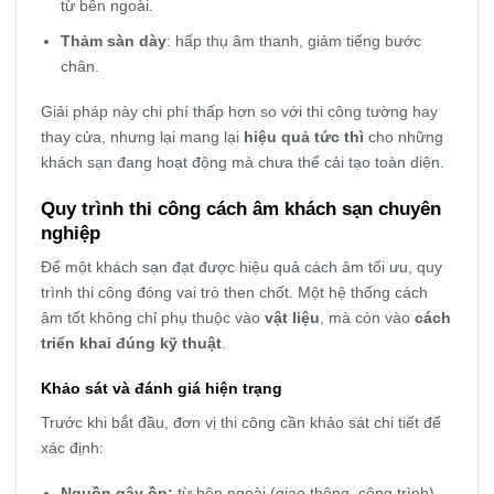
từ bên ngoài.
Thảm sàn dày
: hấp thụ âm thanh, giảm tiếng bước
chân.
Giải pháp này chi phí thấp hơn so với thi công tường hay
thay cửa, nhưng lại mang lại
hiệu quả tức thì
cho những
khách sạn đang hoạt động mà chưa thể cải tạo toàn diện.
Quy trình thi công cách âm khách sạn chuyên
nghiệp
Để một khách sạn đạt được hiệu quả cách âm tối ưu, quy
trình thi công đóng vai trò then chốt. Một hệ thống cách
âm tốt không chỉ phụ thuộc vào
vật liệu
, mà còn vào
cách
triển khai đúng kỹ thuật
.
Khảo sát và đánh giá hiện trạng
Trước khi bắt đầu, đơn vị thi công cần khảo sát chi tiết để
xác định:
Nguồn gây ồn:
từ bên ngoài (giao thông, công trình)