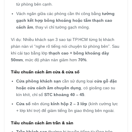
từ phòng bên cạnh.
Vách ngăn giữa các phòng cần thi công bằng
tường
gạch kết hợp bông khoáng hoặc tấm thạch cao
cách âm
, thay vì chỉ tường gạch mỏng.
Ví dụ: Nhiều khách sạn 3 sao tại TP.HCM từng bị khách
phàn nàn vì “nghe rõ tiếng nói chuyện từ phòng bên”. Sau
khi cải tạo bằng lớp
thạch cao + bông khoáng dày
50mm
, mức độ phàn nàn giảm hơn
70%
.
Tiêu chuẩn cách âm cửa & cửa sổ
Cửa phòng khách sạn
cần sử dụng loại
cửa gỗ đặc
hoặc cửa cách âm chuyên dụng
, có gioăng cao su
kín khít, chỉ số
STC khoảng 40 – 45
.
Cửa sổ
nên dùng
kính hộp 2 – 3 lớp
(kính cường lực
+ lớp khí trơ) để giảm tiếng ồn giao thông bên ngoài.
Tiêu chuẩn cách âm trần & sàn
Trần khách sạn
thường bị truyền tiếng từ tầng trên