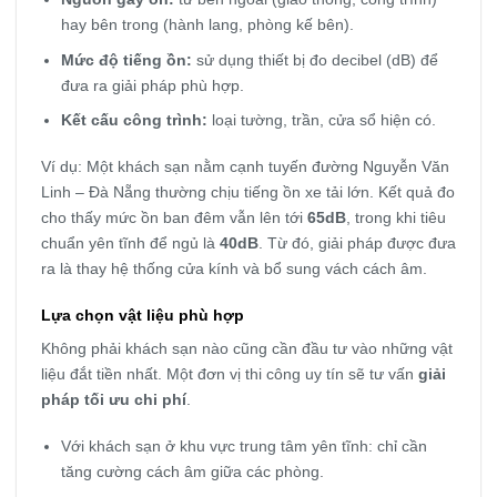
hay bên trong (hành lang, phòng kế bên).
Mức độ tiếng ồn:
sử dụng thiết bị đo decibel (dB) để
đưa ra giải pháp phù hợp.
Kết cấu công trình:
loại tường, trần, cửa sổ hiện có.
Ví dụ: Một khách sạn nằm cạnh tuyến đường Nguyễn Văn
Linh – Đà Nẵng thường chịu tiếng ồn xe tải lớn. Kết quả đo
cho thấy mức ồn ban đêm vẫn lên tới
65dB
, trong khi tiêu
chuẩn yên tĩnh để ngủ là
40dB
. Từ đó, giải pháp được đưa
ra là thay hệ thống cửa kính và bổ sung vách cách âm.
Lựa chọn vật liệu phù hợp
Không phải khách sạn nào cũng cần đầu tư vào những vật
liệu đắt tiền nhất. Một đơn vị thi công uy tín sẽ tư vấn
giải
pháp tối ưu chi phí
.
Với khách sạn ở khu vực trung tâm yên tĩnh: chỉ cần
tăng cường cách âm giữa các phòng.