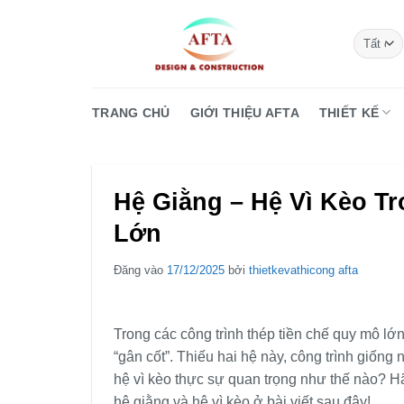
Bỏ
qua
nội
dung
TRANG CHỦ
GIỚI THIỆU AFTA
THIẾT KẾ
Hệ Giằng – Hệ Vì Kèo T
Lớn
Đăng vào
17/12/2025
bởi
thietkevathicong afta
Trong các công trình thép tiền chế quy mô lớn
“gân cốt”. Thiếu hai hệ này, công trình giố
hệ vì kèo thực sự quan trọng như thế nào? 
hệ giằng và hệ vì kèo ở bài viết sau đây!