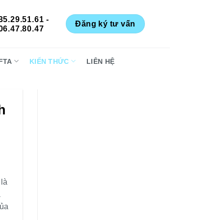
35.29.51.61 -
Đăng ký tư vấn
06.47.80.47
FTA
KIẾN THỨC
LIÊN HỆ
h
 là
à
của