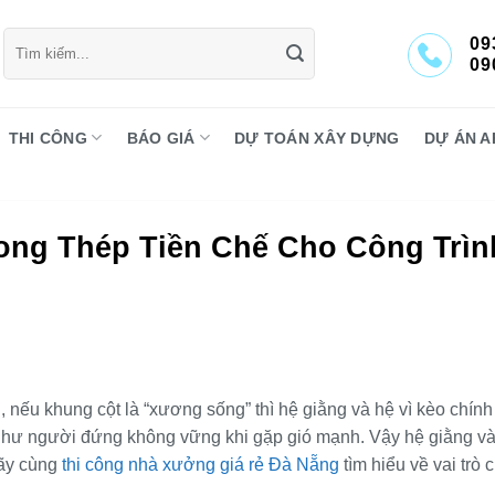
Tìm
09
kiếm:
09
THI CÔNG
BÁO GIÁ
DỰ TOÁN XÂY DỰNG
DỰ ÁN A
rong Thép Tiền Chế Cho Công Trìn
, nếu khung cột là “xương sống” thì hệ giằng và hệ vì kèo chính
ng như người đứng không vững khi gặp gió mạnh. Vậy hệ giằng v
Hãy cùng
thi công nhà xưởng giá rẻ Đà Nẵng
tìm hiểu về vai trò 