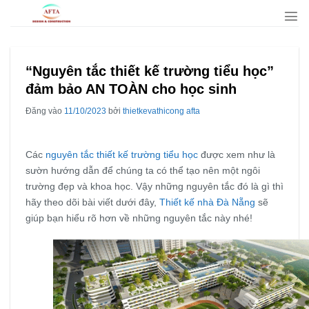
Bỏ
qua
nội
dung
“Nguyên tắc thiết kế trường tiểu học”
đảm bảo AN TOÀN cho học sinh
Đăng vào
11/10/2023
bởi
thietkevathicong afta
Các
nguyên tắc thiết kế trường tiểu học
được xem như là
sườn hướng dẫn để chúng ta có thể tạo nên một ngôi
trường đẹp và khoa học. Vậy những nguyên tắc đó là gì thì
hãy theo dõi bài viết dưới đây,
Thiết kế nhà Đà Nẵng
sẽ
giúp bạn hiểu rõ hơn về những nguyên tắc này nhé!