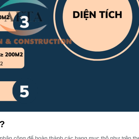
ì?
à nhân công để hoàn thành các hạng mục thô như trên th