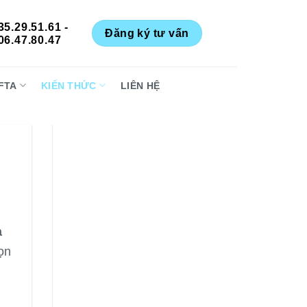
35.29.51.61 -
Đăng ký tư vấn
06.47.80.47
FTA
KIẾN THỨC
LIÊN HỆ
a
ọn