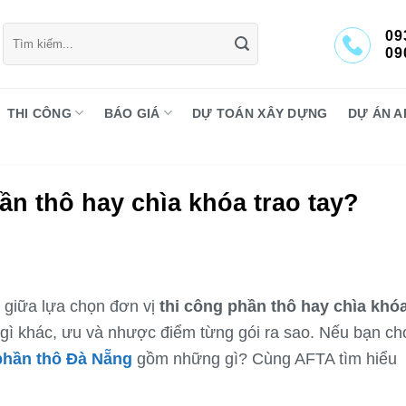
Tìm
09
kiếm:
09
THI CÔNG
BÁO GIÁ
DỰ TOÁN XÂY DỰNG
DỰ ÁN A
ần thô hay chìa khóa trao tay?
 giữa lựa chọn đơn vị
thi công phần thô hay chìa khó
ó gì khác, ưu và nhược điểm từng gói ra sao. Nếu bạn ch
 phần thô Đà Nẵng
gồm những gì? Cùng AFTA tìm hiểu