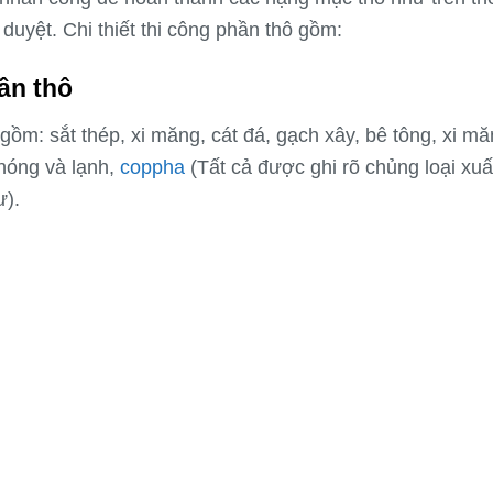
duyệt. Chi thiết thi công phần thô gồm:
ần thô
gồm: sắt thép, xi măng, cát đá, gạch xây, bê tông, xi mă
 nóng và lạnh,
coppha
(Tất cả được ghi rõ chủng loại xuấ
ư).