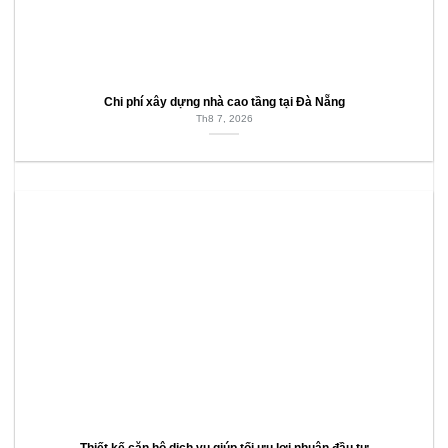
Chi phí xây dựng nhà cao tầng tại Đà Nẵng
Th8 7, 2026
Thiết kế căn hộ dịch vụ giúp tối ưu lợi nhuận đầu tư