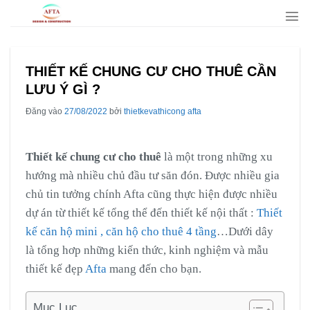
Bỏ
qua
nội
dung
THIẾT KẾ CHUNG CƯ CHO THUÊ CẦN
LƯU Ý GÌ ?
Đăng vào
27/08/2022
bởi
thietkevathicong afta
Thiết kế chung cư cho thuê
là một trong những xu
hướng mà nhiều chủ đầu tư săn đón. Được nhiều gia
chủ tin tưởng chính Afta cũng thực hiện được nhiều
dự án từ thiết kế tổng thể đến thiết kế nội thất :
Thiết
kế căn hộ mini ,
căn hộ cho thuê 4 tầng
…Dưới dây
là tổng hơp những kiến thức, kinh nghiệm và mẫu
thiết kế đẹp
Afta
mang đến cho bạn.
Mục Lục