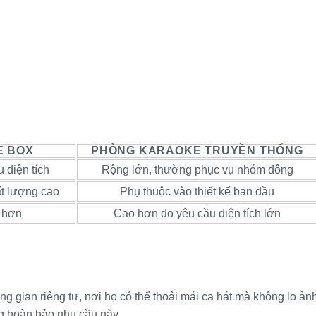
E BOX
PHÒNG KARAOKE TRUYỀN THỐNG
 diện tích
Rộng lớn, thường phục vụ nhóm đông
ất lượng cao
Phụ thuộc vào thiết kế ban đầu
m hơn
Cao hơn do yêu cầu diện tích lớn
 gian riêng tư, nơi họ có thể thoải mái ca hát mà không lo ản
 hoàn hảo nhu cầu này.