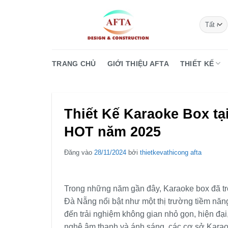
Bỏ
qua
nội
dung
TRANG CHỦ
GIỚI THIỆU AFTA
THIẾT KẾ
Thiết Kế Karaoke Box tạ
HOT năm 2025
Đăng vào
28/11/2024
bởi
thietkevathicong afta
Trong những năm gần đây, Karaoke box đã trở 
Đà Nẵng nổi bật như một thị trường tiềm năn
đến trải nghiệm không gian nhỏ gọn, hiện đại,
nghệ âm thanh và ánh sáng, các cơ sở Karaoke