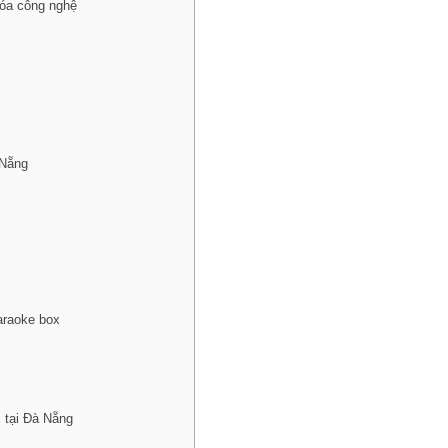
hóa công nghệ
 Nẵng
araoke box
 tại Đà Nẵng