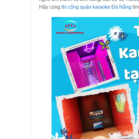
Hãy cùng
thi công quán karaoke Đà Nẵng
tìm