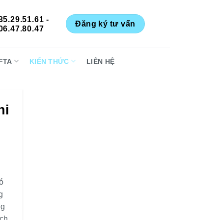
35.29.51.61 -
Đăng ký tư vấn
06.47.80.47
FTA
KIẾN THỨC
LIÊN HỆ
ni
ó
g
ng
ch.