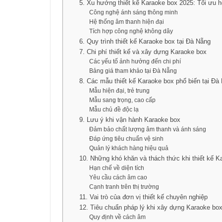
5. Xu hướng thiết kế Karaoke box 2025: Tối ưu 
Công nghệ ánh sáng thông minh
Hệ thống âm thanh hiện đại
Tích hợp công nghệ không dây
6. Quy trình thiết kế Karaoke box tại Đà Nẵng
7. Chi phí thiết kế và xây dựng Karaoke box
Các yếu tố ảnh hưởng đến chi phí
Bảng giá tham khảo tại Đà Nẵng
8. Các mẫu thiết kế Karaoke box phổ biến tại Đà
Mẫu hiện đại, trẻ trung
Mẫu sang trọng, cao cấp
Mẫu chủ đề độc lạ
9. Lưu ý khi vận hành Karaoke box
Đảm bảo chất lượng âm thanh và ánh sáng
Đáp ứng tiêu chuẩn vệ sinh
Quản lý khách hàng hiệu quả
10. Những khó khăn và thách thức khi thiết kế K
Hạn chế về diện tích
Yêu cầu cách âm cao
Cạnh tranh trên thị trường
11. Vai trò của đơn vị thiết kế chuyên nghiệp
12. Tiêu chuẩn pháp lý khi xây dựng Karaoke box
Quy định về cách âm