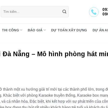
Tìm
09
kiếm:
09
THI CÔNG
BÁO GIÁ
DỰ TOÁN XÂY DỰNG
DỰ ÁN A
i Đà Nẵng – Mô hình phòng hát mi
thành một xu hướng giải trí mới tại các thành phố lớn, trong đ
g. Khác biệt với phòng Karaoke truyền thống, Karaoke box man
 và cá nhân hóa. Đặc biệt, khi kết hợp với sự phát triển của cô
 box đang thu hút rất nhiều khách hàng trẻ tuổi và khách du lị