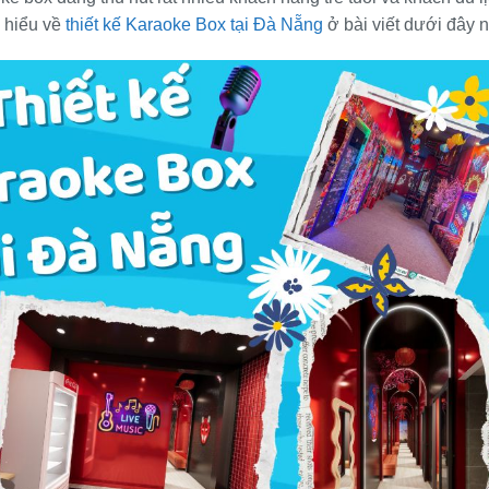
 hiểu về
thiết kế Karaoke Box tại Đà Nẵng
ở bài viết dưới đây 