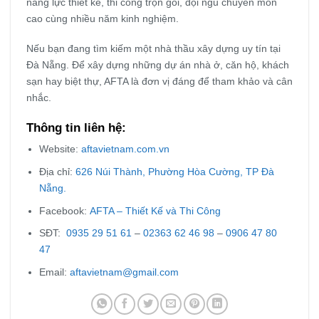
năng lực thiết kế, thi công trọn gói, đội ngũ chuyên môn
cao cùng nhiều năm kinh nghiệm.
Nếu bạn đang tìm kiếm một nhà thầu xây dựng uy tín tại
Đà Nẵng. Để xây dựng những dự án nhà ở, căn hộ, khách
sạn hay biệt thự, AFTA là đơn vị đáng để tham khảo và cân
nhắc.
Thông tin liên hệ:
Website:
aftavietnam.com.vn
Địa chỉ:
626 Núi Thành, Phường Hòa Cường, TP Đà
Nẵng.
Facebook:
AFTA – Thiết Kế và Thi Công
SĐT:
0935 29 51 61
–
02363 62 46 98
–
0906 47 80
47
Email:
aftavietnam@gmail.com