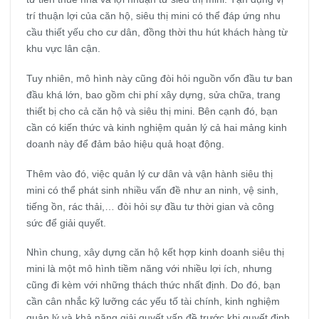
trí thuận lợi của căn hộ, siêu thị mini có thể đáp ứng nhu
cầu thiết yếu cho cư dân, đồng thời thu hút khách hàng từ
khu vực lân cận.
Tuy nhiên, mô hình này cũng đòi hỏi nguồn vốn đầu tư ban
đầu khá lớn, bao gồm chi phí xây dựng, sửa chữa, trang
thiết bị cho cả căn hộ và siêu thị mini. Bên cạnh đó, bạn
cần có kiến thức và kinh nghiệm quản lý cả hai mảng kinh
doanh này để đảm bảo hiệu quả hoạt động.
Thêm vào đó, việc quản lý cư dân và vận hành siêu thị
mini có thể phát sinh nhiều vấn đề như an ninh, vệ sinh,
tiếng ồn, rác thải,… đòi hỏi sự đầu tư thời gian và công
sức để giải quyết.
Nhìn chung, xây dựng căn hộ kết hợp kinh doanh siêu thị
mini là một mô hình tiềm năng với nhiều lợi ích, nhưng
cũng đi kèm với những thách thức nhất định. Do đó, bạn
cần cân nhắc kỹ lưỡng các yếu tố tài chính, kinh nghiệm
quản lý và khả năng giải quyết vấn đề trước khi quyết định