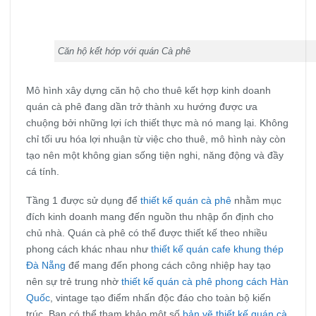
Căn hộ kết hớp với quán Cà phê
Mô hình xây dựng căn hộ cho thuê kết hợp kinh doanh
quán cà phê đang dần trở thành xu hướng được ưa
chuộng bởi những lợi ích thiết thực mà nó mang lại. Không
chỉ tối ưu hóa lợi nhuận từ việc cho thuê, mô hình này còn
tạo nên một không gian sống tiện nghi, năng động và đầy
cá tính.
Tầng 1 được sử dụng để
thiết kế quán cà phê
nhằm mục
đích kinh doanh mang đến nguồn thu nhập ổn định cho
chủ nhà. Quán cà phê có thể được thiết kế theo nhiều
phong cách khác nhau như
thiết kế quán cafe khung thép
Đà Nẵng
để mang đến phong cách công nhiệp hay tạo
nên sự
trẻ trung nhờ
thiết kế quán cà phê phong cách Hàn
Quốc
, vintage tạo điểm nhấn độc đáo cho toàn bộ kiến
trúc. Bạn có thể tham khảo một số
bản vẽ thiết kế quán cà