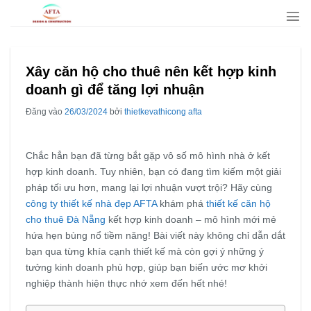
Bỏ
qua
nội
dung
Xây căn hộ cho thuê nên kết hợp kinh
doanh gì để tăng lợi nhuận
Đăng vào
26/03/2024
bởi
thietkevathicong afta
Chắc hẳn bạn đã từng bắt gặp vô số mô hình nhà ở kết
hợp kinh doanh. Tuy nhiên, bạn có đang tìm kiếm một giải
pháp tối ưu hơn, mang lại lợi nhuận vượt trội? Hãy cùng
công ty thiết kế nhà đẹp AFTA
khám phá
thiết kế căn hộ
cho thuê Đà Nẵng
kết hợp kinh doanh – mô hình mới mẻ
hứa hẹn bùng nổ tiềm năng! Bài viết này không chỉ dẫn dắt
bạn qua từng khía cạnh thiết kế mà còn gợi ý những ý
tưởng kinh doanh phù hợp, giúp bạn biến ước mơ khởi
nghiệp thành hiện thực nhớ xem đến hết nhé!