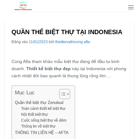
Bỏ
qua
nội
dung
QUẦN THỂ BIỆT THỰ TẠI INDONESIA
Đăng vào
11/01/2023
bởi
thietkevathicong afta
Cùng Afta tham khảo mẫu biệt thự đáng để đầu tư kinh
doanh.
Thiết kế biệt thự đẹp
này tại Indonesia với phong
cách nhiệt đới bao quanh là thung lũng rộng lớn….
Mục Lục
Quần thể biệt thự Zenubud
Toàn cảnh thiết kế biệt thự
Nội thất biệt thự
Cuộc sống biệt thự về đêm
Thông tin về biệt thự
THÔNG TIN LIÊN HỆ – AFTA