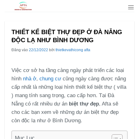
Bỏ
qua
nội
dung
THIẾT KẾ BIỆT THỰ ĐẸP Ở ĐÀ NẴNG
ĐỘC LẠ NHƯ BÌNH DƯƠNG
Đăng vào
22/12/2022
bởi
thietkevathicong afta
Việc cơ sở hạ tầng càng ngày phát triển các loại
hình
nhà ở
,
chung cư
cũng ngày càng được nâng
cấp nhất là những loại hình thiết kế biệt thự ( villa
) mang tính sang trọng, cao cấp hơn. Tại Đà
Nẵng có rất nhiều dự án
biệt thự đẹp
, Afta sẽ
cho các bạn xem về những dự án biệt thự đẹp
còn độc lạ như ở Bình Dương.
Mục Lục