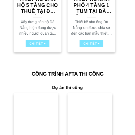
HỘ 5 TẦNG CHO
PHỐ 4 TẦNG 1
THUÊ TẠI ĐÀ
TUM TẠI ĐÀ
NẴNG
NẴNG – PHONG
Xây dựng căn hộ Đà
Thiết kế nhà ống Đà
CÁCH HIỆN ĐẠI
Nẵng hiện đang được
Nẵng xin được chia sẻ
nhiều người quan tâm
đến các bạn mẫu thiết kế
đặc biệt tại những thành
nhà phố 4 tầng 1 tum tại
CHI TIẾT +
CHI TIẾT +
phố lớn như Đà Nẵng.
Đà Nẵng với phong cách
Tại AFTA cũng có rất
hiện đại, đầy đủ...
nhiều khách...
CÔNG TRÌNH AFTA THI CÔNG
Dự án thi công