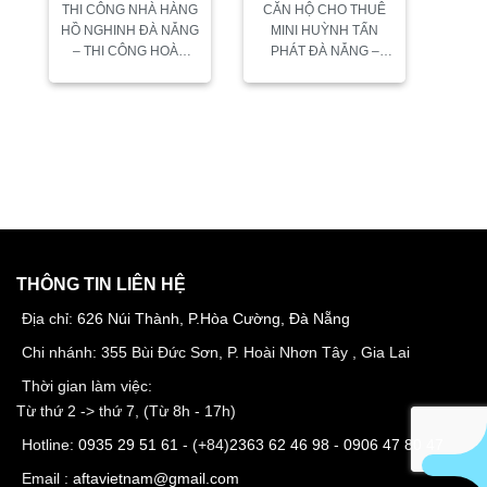
THI CÔNG NHÀ HÀNG
CĂN HỘ CHO THUÊ
CÔNG HOÀN
NẴNG – THI
HỒ NGHINH ĐÀ NẴNG
MINI HUỲNH TẤN
THIỆN
CÔNG
– THI CÔNG HOÀN
PHÁT ĐÀ NẴNG –
THIỆN Chủ Đầu Tư:
AFTA THI CÔNG Công
Công Ty TNHH MTV
trình: căn hộ cho thuê
DMZ Đà Nẵng Công
mini Đà Nẵng. Địa chỉ:
Trình: DMZ Pub –
Huỳnh Tấn Phát Đà
Restaurant Hạng...
Nẵng....
THÔNG TIN LIÊN HỆ
Địa chỉ:
626 Núi Thành, P.Hòa Cường, Đà Nẵng
Chi nhánh: 355 Bùi Đức Sơn, P. Hoài Nhơn Tây , Gia Lai
Thời gian làm việc:
Từ thứ 2 -> thứ 7, (Từ 8h - 17h)
Hotline:
0935 29 51 61
- (+84)
2363 62 46 98
-
0906 47 80 47
Email :
aftavietnam@gmail.com