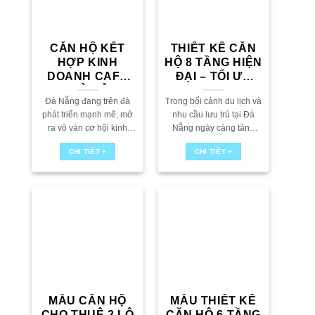
CĂN HỘ KẾT
THIẾT KẾ CĂN
HỢP KINH
HỘ 8 TẦNG HIỆN
DOANH CAFE
ĐẠI – TỐI ƯU
TẠI ĐÀ NẴNG
DOANH THU TẠI
Đà Nẵng đang trên đà
Trong bối cảnh du lịch và
ĐÀ NẴNG
phát triển mạnh mẽ, mở
nhu cầu lưu trú tại Đà
ra vô vàn cơ hội kinh
Nẵng ngày càng tăng
doanh hấp dẫn cho các
cao, mô hình đầu tư căn
CHI TIẾT +
CHI TIẾT +
nhà đầu tư. Trong bối
hộ cho thuê kết hợp kinh
cảnh đó, mô hình...
doanh đang là...
MẪU CĂN HỘ
MẪU THIẾT KẾ
CHO THUÊ 2 LÔ
CĂN HỘ 6 TẦNG