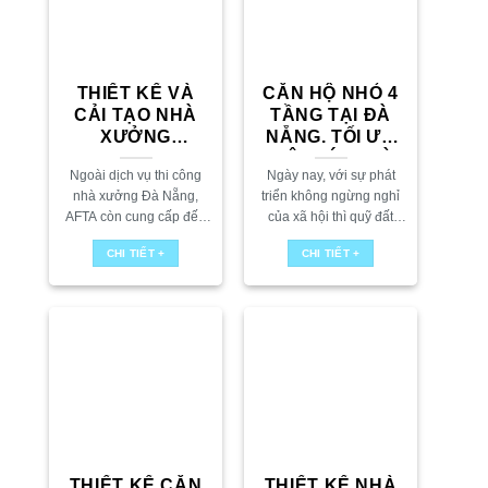
THIẾT KẾ VÀ
CĂN HỘ NHỎ 4
CẢI TẠO NHÀ
TẦNG TẠI ĐÀ
XƯỞNG
NẴNG. TỐI ƯU
43.000M2 TẠI
DIỆN TÍCH VÀ
Ngoài dịch vụ thi công
Ngày nay, với sự phát
QUẢNG NAM
CÔNG NĂNG
nhà xưởng Đà Nẵng,
triển không ngừng nghỉ
AFTA còn cung cấp đến
của xã hội thì quỹ đất
quý khách hàng đơn giá
trống tại các thành phố
CHI TIẾT +
CHI TIẾT +
thiết kế nhà xưởng Đà
lớn ngày càng bị thu hẹp.
Nẵng giá rẻ và an toàn...
Dẫn tới việc xây...
THIẾT KẾ CĂN
THIẾT KẾ NHÀ