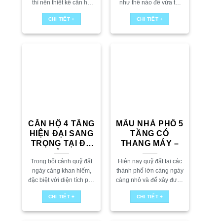
thì nên thiết kế căn hộ
như thế nào để vừa tối
như để nào để tối ưu và
ưu diện tích vừa đảm bảo
CHI TIẾT +
CHI TIẾT +
đáp ứng được nhu cầu
công năng cho căn hộ.
của khách hàng....
Cùng...
CĂN HỘ 4 TẦNG
MẪU NHÀ PHỐ 5
HIỆN ĐẠI SANG
TẦNG CÓ
TRỌNG TẠI ĐÀ
THANG MÁY –
NẴNG
Trong bối cảnh quỹ đất
Hiện nay quỹ đất tại các
ngày càng khan hiếm,
thành phố lớn càng ngày
đặc biệt với diện tích phổ
càng nhỏ và để xây được
biến chỉ khoảng 5x20m,
một căn nhà rộng rãi, đáp
CHI TIẾT +
CHI TIẾT +
việc khai thác tối đa công
ứng được đẩy đủ các khu
năng sử dụng trở thành...
vực...