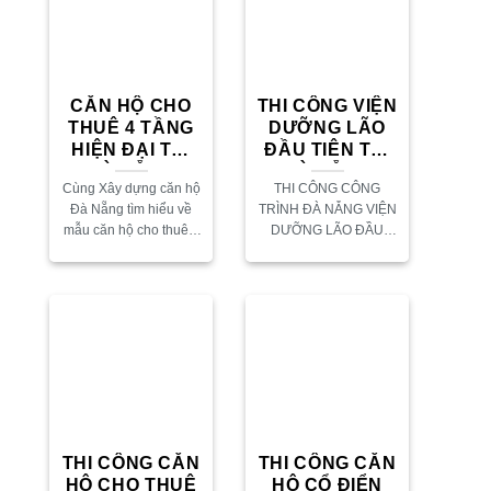
CĂN HỘ CHO
THI CÔNG VIỆN
THUÊ 4 TẦNG
DƯỠNG LÃO
HIỆN ĐẠI TẠI
ĐẦU TIÊN TẠI
ĐÀ NẴNG
ĐÀ NẴNG
Cùng Xây dựng căn hộ
THI CÔNG CÔNG
Đà Nẵng tìm hiểu về
TRÌNH ĐÀ NẴNG VIỆN
mẫu căn hộ cho thuê 4
DƯỠNG LÃO ĐẦU
tầng do Afta thiết kế và
TIÊN TẠI ĐÀ NẴNG Là
thi công trọn gói. Tham
công trình viện dưỡng
khảo thông tin...
lão đầu tiên tại Đà
Nẵng, Afta rất vinh dự
là...
THI CÔNG CĂN
THI CÔNG CĂN
HỘ CHO THUÊ
HỘ CỔ ĐIỂN