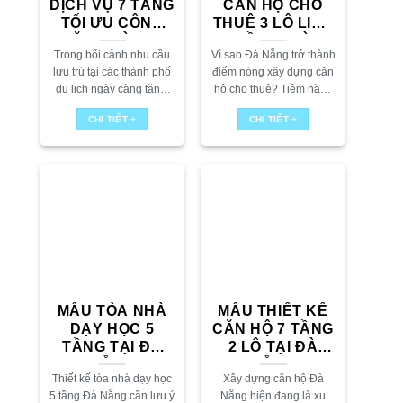
DỊCH VỤ 7 TẦNG
CĂN HỘ CHO
TỐI ƯU CÔNG
THUÊ 3 LÔ LIỀN
NĂNG VÀ LỢI
KỀ TẠI ĐÀ
Trong bối cảnh nhu cầu
Vì sao Đà Nẵng trở thành
NHUẬN
NẴNG
lưu trú tại các thành phố
điểm nóng xây dựng căn
du lịch ngày càng tăng,
hộ cho thuê? Tiềm năng
thiết kế căn hộ cho thuê
du lịch và nhu cầu lưu trú
CHI TIẾT +
CHI TIẾT +
tại Đà Nẵng đang trở
tăng cao Đà Nẵng không
thành xu hướng...
chỉ là...
MẪU TÒA NHÀ
MẪU THIẾT KẾ
DẠY HỌC 5
CĂN HỘ 7 TẦNG
TẦNG TẠI ĐÀ
2 LÔ TẠI ĐÀ
NẴNG
NẴNG
Thiết kế tòa nhà dạy học
Xây dựng căn hộ Đà
5 tầng Đà Nẵng cần lưu ý
Nẵng hiện đang là xu