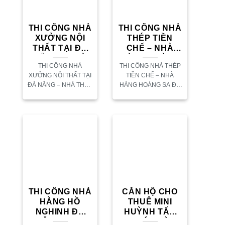
THI CÔNG NHÀ
THI CÔNG NHÀ
XƯỞNG NỘI
THÉP TIỀN
THẤT TẠI ĐÀ
CHẾ – NHÀ
NẴNG – NHÀ
HÀNG HOÀNG
THI CÔNG NHÀ
THI CÔNG NHÀ THÉP
THÉP TIỀN
SA ĐÀ NẴNG
XƯỞNG NỘI THẤT TẠI
TIỀN CHẾ – NHÀ
CHẾ
ĐÀ NẴNG – NHÀ THÉP
HÀNG HOÀNG SA ĐÀ
TIỀN CHẾ THÔNG TIN
NẴNG Tên công trình:
CÔNG TRÌNH THI
Nhà hàng Hoàng Sa
CÔNG NHÀ XƯỞNG
Đà Đẵng. Địa điểm:
NỘI THẤT Chủ đầu tư:
Hoàng Sa Đà Nẵng.
Nguyễn Thị Kim...
Quy mô...
THI CÔNG NHÀ
CĂN HỘ CHO
HÀNG HỒ
THUÊ MINI
NGHINH ĐÀ
HUỲNH TẤN
NẴNG – THI
PHÁT ĐÀ