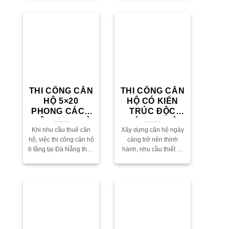
công đảm bảo uy tín và
chức năng? Với sự tin
chất...
tưởng từ nhiều chủ đầu
tư,...
THI CÔNG CĂN
THI CÔNG CĂN
HỘ 5×20
HỘ CÓ KIẾN
PHONG CÁCH
TRÚC ĐỘC
HIỆN ĐẠI – ĐÀ
ĐÁO TẠI ĐÀ
Khi nhu cầu thuê căn
Xây dựng căn hộ ngày
NẴNG
NẴNG
hộ, việc thi công căn hộ
càng trở nên thịnh
6 tầng tại Đà Nẵng theo
hành, nhu cầu thiết kế
phong cách hiện đại trở
và thi công căn hộ cho
thành xu hướng mới,
thuê tại Đà Nẵng cũng
mang lại giá trị...
tăng cao. Vậy nên để...