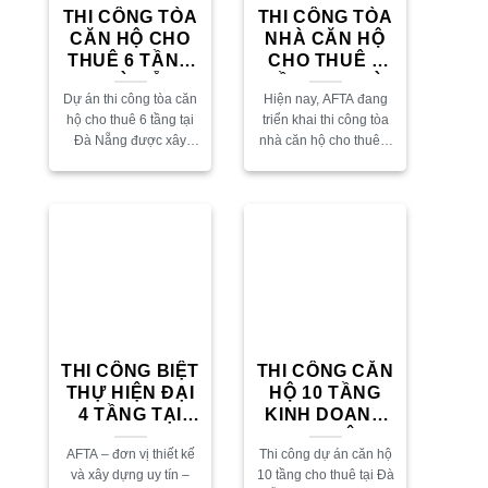
THI CÔNG TÒA
THI CÔNG TÒA
CĂN HỘ CHO
NHÀ CĂN HỘ
THUÊ 6 TẦNG
CHO THUÊ 5
TẠI ĐÀ NẴNG
TẦNG TẠI ĐÀ
Dự án thi công tòa căn
Hiện nay, AFTA đang
NẴNG
hộ cho thuê 6 tầng tại
triển khai thi công tòa
Đà Nẵng được xây
nhà căn hộ cho thuê 5
dựng nhằm đáp ứng
tầng với thiết kế hiện
nhu cầu thuê ở ngày
đại, tối ưu công năng
càng tăng tại khu vực....
và phù hợp xu hướng...
THI CÔNG BIỆT
THI CÔNG CĂN
THỰ HIỆN ĐẠI
HỘ 10 TẦNG
4 TẦNG TẠI
KINH DOANH
KHU VEN
CHO THUÊ TẠI
AFTA – đơn vị thiết kế
Thi công dự án căn hộ
SÔNG HÒA
ĐÀ NẴNG
và xây dựng uy tín –
10 tầng cho thuê tại Đà
XUÂN