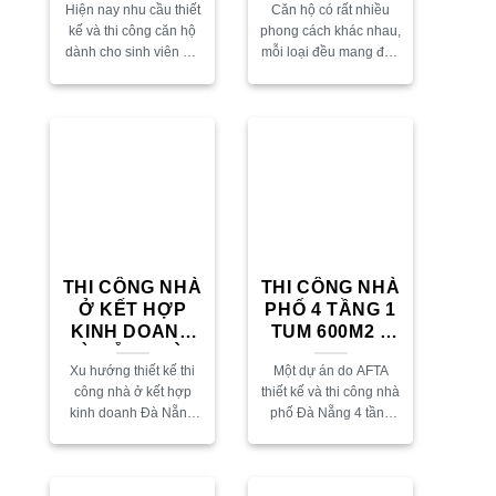
Hiện nay nhu cầu thiết
Căn hộ có rất nhiều
(ĐƠN GIẢN)
kế và thi công căn hộ
phong cách khác nhau,
dành cho sinh viên Đà
mỗi loại đều mang đến
Nẵng ngày càng tăng
một cảm xúc và một trải
cao. Minh chứng cụ thể
nghiệm thú vị. Có
nhất là các khách
người thích sự cầu kỳ
hàng...
sang...
THI CÔNG NHÀ
THI CÔNG NHÀ
Ở KẾT HỢP
PHỐ 4 TẦNG 1
KINH DOANH
TUM 600M2 –
ĐÀ NẴNG VỪA
CĐT CHỊ CAM –
Xu hướng thiết kế thi
Một dự án do AFTA
“HIỆN ĐẠI”
ĐÀ NẴNG
công nhà ở kết hợp
thiết kế và thi công nhà
VỪA “THANH
kinh doanh Đà Nẵng
phố Đà Nẵng 4 tầng
LỊCH”
hiện đang rất được
trọn gói. Thi công nhà
nhiều người hướng
phố Đà Nẵng do AFTA
đến bởi sự tiện lợi và
là đơn vị thi...