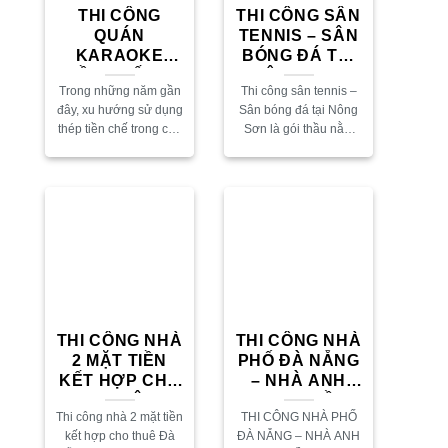
THI CÔNG
THI CÔNG SÂN
QUÁN
TENNIS – SÂN
KARAOKE
BÓNG ĐÁ TẠI
TIỀN CHẾ TẠI
NÔNG SƠN
Trong những năm gần
Thi công sân tennis –
SƠN TRÀ ĐÀ
đây, xu hướng sử dụng
Sân bóng đá tại Nông
NẴNG
thép tiền chế trong các
Sơn là gói thầu nằm
công trình xây dựng
trong Dự án “Đầu tư
ngày càng phổ biến. Từ
khu rèn luyện thể chất”
nhà xưởng, nhà hàng,
của Công ty cổ phần...
nhà kho đến...
THI CÔNG NHÀ
THI CÔNG NHÀ
2 MẶT TIỀN
PHỐ ĐÀ NẴNG
KẾT HỢP CHO
– NHÀ ANH
THUÊ
NGHỊ 5,5 TẦNG
Thi công nhà 2 mặt tiền
THI CÔNG NHÀ PHỐ
kết hợp cho thuê Đà
ĐÀ NẴNG – NHÀ ANH