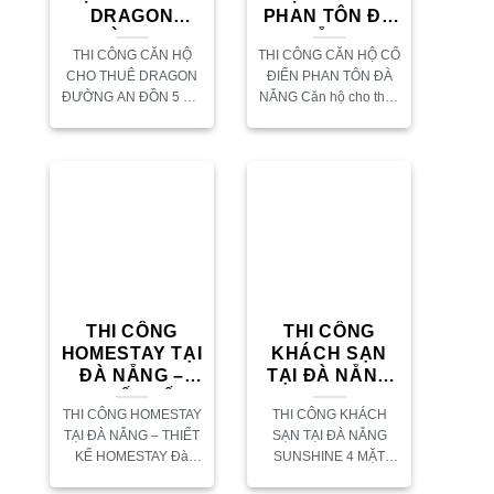
DRAGON
PHAN TÔN ĐÀ
ĐƯỜNG AN
NẴNG
THI CÔNG CĂN HỘ
THI CÔNG CĂN HỘ CỔ
ĐỒN 5 ĐÀ
CHO THUÊ DRAGON
ĐIỂN PHAN TÔN ĐÀ
NẴNG
ĐƯỜNG AN ĐỒN 5 ĐÀ
NẴNG Căn hộ cho thuê
NẴNG Thi công căn hộ
Phan Tôn là một trong
cho thuê đã và đang là
những thiết kế căn hộ
xu hướng tại các thành
cho thuê tại Đà Nẵng
phố đã...
được...
THI CÔNG
THI CÔNG
HOMESTAY TẠI
KHÁCH SẠN
ĐÀ NẴNG –
TẠI ĐÀ NẴNG
THIẾT KẾ
SUNSHINE –
THI CÔNG HOMESTAY
THI CÔNG KHÁCH
TRỌN GÓI
CÔNG TY XÂY
TẠI ĐÀ NẴNG – THIẾT
SẠN TẠI ĐÀ NẴNG
DỰNG AFTA
KẾ HOMESTAY Đà
SUNSHINE 4 MẶT
Nẵng là thành phố du
HƯỚNG BỐN KỲ