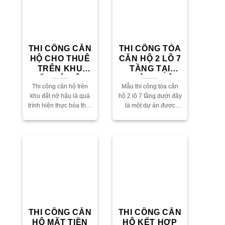
THI CÔNG CĂN
THI CÔNG TÒA
HỘ CHO THUÊ
CĂN HỘ 2 LÔ 7
TRÊN KHU
TẦNG TẠI
ĐẤT NỞ HẬU
PHƯỜNG HÒA
Thi công căn hộ trên
Mẫu thi công tòa căn
CƯỜNG
khu đất nở hậu là quá
hộ 2 lô 7 tầng dưới đây
trình hiện thực hóa thiết
là một dự án được
kế trên khu đất có hình
AFTA thiết kế và thi
dáng đặc biệt — phần
công trọn gói. Mọi
sau rộng hơn...
người đang tìm hiểu...
THI CÔNG CĂN
THI CÔNG CĂN
HỘ MẶT TIỀN
HỘ KẾT HỢP