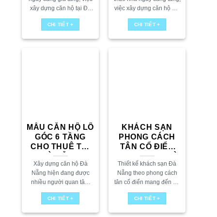
xây dựng căn hộ tại Đà
việc xây dựng căn hộ Đà
Nẵng với thiết kế tối ưu
Nẵng được thiết kế tối ưu
CHI TIẾT +
CHI TIẾT +
không chỉ mang lại hiệu
không chỉ giúp tăng hiệu
quả kinh...
quả kinh doanh...
MẪU CĂN HỘ LÔ
KHÁCH SẠN
GÓC 6 TẦNG
PHONG CÁCH
CHO THUÊ TẠI
TÂN CỔ ĐIỂN
ĐÀ NẴNG
5MX22M TẠI ĐÀ
Xây dựng căn hộ Đà
Thiết kế khách sạn Đà
NẴNG
Nẵng hiện đang được
Nẵng theo phong cách
nhiều người quan tâm
tân cổ điển mang đến sự
đặc biệt tại những thành
kết hợp hoàn hảo giữa
CHI TIẾT +
CHI TIẾT +
phố lớn như Đà Nẵng.
vẻ đẹp sang trọng, tinh tế
Tại AFTA cũng có rất
và cổ điển. Với...