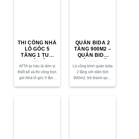
hiệu quả mà...
THI CÔNG NHÀ
QUÁN BIDA 2
LÔ GÓC 5
TẦNG 900M2 –
TẦNG 1 TUM
QUÁN BIDA
TẠI ĐÀ NẴNG.
KHỦNG NHẤT
AFTA tự hào là đơn vị
Là công trình quán bida
AFTA THỰC
TẠI ĐÀ NẴNG
thiết kế và thi công trọn
2 tầng với diện tích
HIỆN TRỌN GÓI
gói Nhà lô góc 5 tầng
900m2, trở thành quán
tại Đà Nẵng. Đây là dự
bida khủng nhất tại Đà
án phức hợp gồm nhà
Nẵng. Cùng Thi công
ở,...
quán bida Đà Nẵng tìm
hiểu chi...