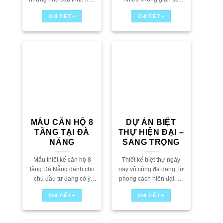
chưa bao giờ hạ nhiệt.
dụng, cho phép khai thác
CHI TIẾT +
CHI TIẾT +
Bài toán đặt ra cho các
linh hoạt để bố trí những
chủ đầu tư không...
công năng khác nhau....
MẪU CĂN HỘ 8
DỰ ÁN BIỆT
TẦNG TẠI ĐÀ
THỰ HIỆN ĐẠI –
NẴNG
SANG TRỌNG
Mẫu thiết kế căn hộ 8
Thiết kế biệt thự ngày
tầng Đà Nẵng dành cho
nay vô cùng đa dạng, từ
chủ đầu tư đang có ý
phong cách hiện đại, cổ
định đầu tư căn hộ cho
điển cho đến những dấu
CHI TIẾT +
CHI TIẾT +
thuê, cùng đơn vị thiết kế
ấn cá nhân hóa độc đáo.
căn...
Trong số đó,...