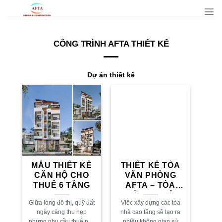
Bỏ
qua
nội
dung
CÔNG TRÌNH AFTA THIẾT KẾ
Dự án thiết kế
MẪU THIẾT KẾ
THIẾT KẾ TÒA
CĂN HỘ CHO
VĂN PHÒNG
THUÊ 6 TẦNG
AFTA – TÒA
NHÀ ĐA CHỨC
Giữa lòng đô thị, quỹ đất
Việc xây dựng các tòa
NĂNG
ngày càng thu hẹp
nhà cao tầng sẽ tạo ra
nhưng nhu cầu thuê nhà
nhiều không gian sử