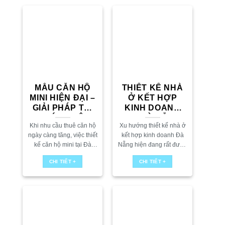
nhiều khách...
MẪU CĂN HỘ
THIẾT KẾ NHÀ
MINI HIỆN ĐẠI –
Ở KẾT HỢP
GIẢI PHÁP TỐI
KINH DOANH
ƯU HÓA KHÔNG
TẠI ĐÀ NẴNG
Khi nhu cầu thuê căn hộ
Xu hướng thiết kế nhà ở
GIAN HIỆU QUẢ
ngày càng tăng, việc thiết
kết hợp kinh doanh Đà
kế căn hộ mini tại Đà
Nẵng hiện đang rất được
Nẵng theo hướng thông
nhiều người hướng đến
CHI TIẾT +
CHI TIẾT +
minh và tối ưu không
bởi sự tiện lợi và hiệu
gian trở thành yếu...
quả mà nó mang...