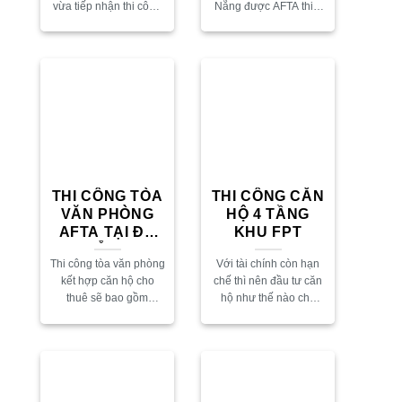
vừa tiếp nhận thi công
Nẵng được AFTA thiết
một công trình biệt thự
kế và thi công trọn gói.
hiện đại với quy mô ấn
Vào ngày 12/01 đã
tượng, chú...
chính thức khởi công...
THI CÔNG TÒA
THI CÔNG CĂN
VĂN PHÒNG
HỘ 4 TẦNG
AFTA TẠI ĐÀ
KHU FPT
NẴNG
Thi công tòa văn phòng
Với tài chính còn hạn
kết hợp căn hộ cho
chế thì nên đầu tư căn
thuê sẽ bao gồm
hộ như thế nào cho
những giai đoạn nào?
phù hợp vừa đảm bảo
Vậy hãy cùng tìm hiểu
diện tích vừa đảm bảo
những công tác trong
chi phí. Cùng tham...
thi công tòa...