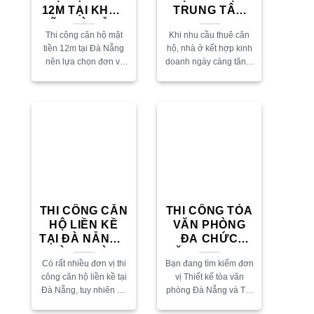
12M TẠI KHUÊ
TRUNG TÂM
MỸ – ĐÀ NẴNG
DẠY HỌC TẠI
Thi công căn hộ mặt
Khi nhu cầu thuê căn
ĐÀ NẴNG
tiền 12m tại Đà Nẵng
hộ, nhà ở kết hợp kinh
nên lựa chọn đơn vị
doanh ngày càng tăng,
nào uy tín để vừa đảm
việc thi công căn hộ 7
bảo chất lượng vừa
tầng tại Đà Nẵng tích
đảm bảo tiến độ?
hợp trung tâm dạy...
Nếu...
THI CÔNG CĂN
THI CÔNG TÒA
HỘ LIỀN KỀ
VĂN PHÒNG
TẠI ĐÀ NẴNG –
ĐA CHỨC
NHÀ A.HOÀNG
NĂNG NAMIAN
Có rất nhiều đơn vị thi
Bạn đang tìm kiếm đơn
công căn hộ liền kề tại
vị Thiết kế tòa văn
Đà Nẵng, tuy nhiên để
phòng Đà Nẵng và Thi
tìm được một đơn vị thi
công tòa văn phòng đa