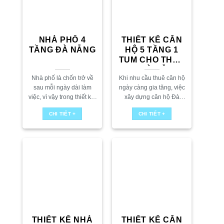
NHÀ PHỐ 4
THIẾT KẾ CĂN
TẦNG ĐÀ NẴNG
HỘ 5 TẦNG 1
TUM CHO THUÊ
TẠI ĐÀ NẴNG
Nhà phố là chốn trở về
Khi nhu cầu thuê căn hộ
sau mỗi ngày dài làm
ngày càng gia tăng, việc
việc, vì vậy trong thiết kế,
xây dựng căn hộ Đà
yếu tố công năng luôn
Nẵng với thiết kế thông
CHI TIẾT +
CHI TIẾT +
cần được đặt lên hàng
minh là yếu tố quan trọng
đầu. Đây là...
giúp nâng cao...
THIẾT KẾ NHÀ
THIẾT KẾ CĂN