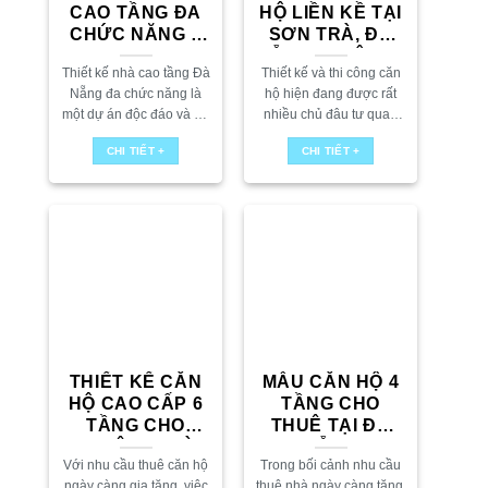
CAO TẦNG ĐA
HỘ LIỀN KỀ TẠI
CHỨC NĂNG –
SƠN TRÀ, ĐÀ
SHOWROOM,
NẴNG – “TÔ GIA
Thiết kế nhà cao tầng Đà
Thiết kế và thi công căn
VĂN PHÒNG,
APARTMENT”
Nẵng đa chức năng là
hộ hiện đang được rất
NHÀ Ở
một dự án độc đáo và đa
nhiều chủ đâu tư quan
chiều, kết hợp các tính
tâm đặc biệt thiết kế căn
CHI TIẾT +
CHI TIẾT +
năng của showroom, văn
hộ liền kề ở Đà Nẵng. Tại
phòng và không...
đây,...
THIẾT KẾ CĂN
MẪU CĂN HỘ 4
HỘ CAO CẤP 6
TẦNG CHO
TẦNG CHO
THUÊ TẠI ĐÀ
THUÊ TẠI ĐÀ
NẴNG
Với nhu cầu thuê căn hộ
Trong bối cảnh nhu cầu
NẴNG
ngày càng gia tăng, việc
thuê nhà ngày càng tăng,