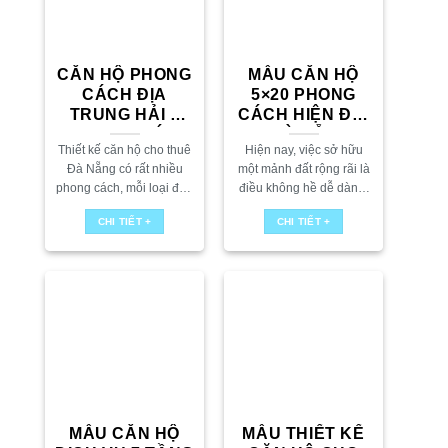
CĂN HỘ PHONG
MẪU CĂN HỘ
CÁCH ĐỊA
5×20 PHONG
TRUNG HẢI –
CÁCH HIỆN ĐẠI
PHƯƠNG ÁN
– ĐÀ NẴNG
Thiết kế căn hộ cho thuê
Hiện nay, việc sở hữu
THIẾT KẾ CHO
Đà Nẵng có rất nhiều
một mảnh đất rộng rãi là
KHÁCH ĐÀ
phong cách, mỗi loại đều
điều không hề dễ dàng.
NẴNG
mang đến những đặc
Thông thường, các chủ
CHI TIẾT +
CHI TIẾT +
điểm và nét đặc trưng
đầu tư chỉ có trong tay
riêng. Tuy nhiên, nếu
một lô đất khoảng...
bạn...
MẪU CĂN HỘ
MẪU THIẾT KẾ