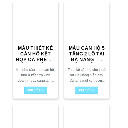
MẪU THIẾT KẾ
MẪU CĂN HỘ 5
CĂN HỘ KẾT
TẦNG 2 LÔ TẠI
HỢP CÀ PHÊ ĐÀ
ĐÀ NẴNG – Ý
NẴNG – TỐI ƯU
TƯỞNG ĐẦU TƯ
Khi nhu cầu thuê căn hộ,
Thiết kế căn hộ cho thuê
GIÁ TRỊ BẤT
“HOT” 2025
nhà ở kết hợp kinh
tại Đà Nẵng hiện nay
ĐỘNG SẢN
doanh ngày càng tăng,
đang là một xu hướng
việc xây dựng căn hộ Đà
được nhiều chủ đầu tư
CHI TIẾT +
CHI TIẾT +
Nẵng tích hợp quán cà
lựa chọn. Mô hình này
phê là một lựa...
vừa có thể giữ...