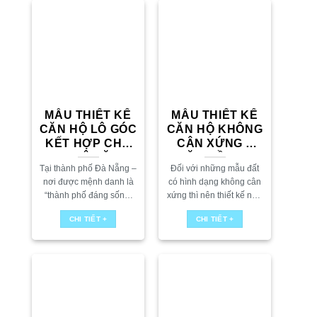
MẪU THIẾT KẾ
MẪU THIẾT KẾ
CĂN HỘ LÔ GÓC
CĂN HỘ KHÔNG
KẾT HỢP CHO
CÂN XỨNG –
THUÊ VĂN
MẶT TIỀN 9M
Tại thành phố Đà Nẵng –
Đối với những mẫu đất
PHÒNG
HẬU 15M
nơi được mệnh danh là
có hình dạng không cân
“thành phố đáng sống”
xứng thì nên thiết kế như
của Việt Nam, nhu cầu về
thế nào? Đây là một câu
CHI TIẾT +
CHI TIẾT +
căn hộ cho thuê kết hợp
hỏi cũng như một bài
văn phòng ngày...
toán khó đối...