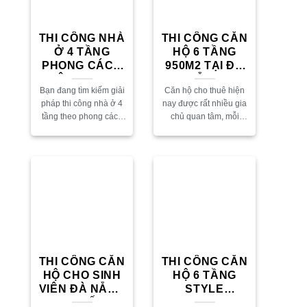
THI CÔNG NHÀ
THI CÔNG CĂN
Ở 4 TẦNG
HỘ 6 TẦNG
PHONG CÁCH
950M2 TẠI ĐÀ
HIỆN ĐẠI TẠI
NẴNG
Bạn đang tìm kiếm giải
Căn hộ cho thuê hiện
ĐÀ NẴNG
pháp thi công nhà ở 4
nay được rất nhiều gia
tầng theo phong cách
chủ quan tâm, mỗi
hiện đại tại Đà Nẵng?
người sẽ có mỗi nhu
Với xu hướng thiết kế
cầu riêng nên dẫn đến
tối giản, tận dụng
mỗi một công trình sẽ
không...
có...
THI CÔNG CĂN
THI CÔNG CĂN
HỘ CHO SINH
HỘ 6 TẦNG
VIÊN ĐÀ NẴNG
STYLE
ĐẸP – TỐI ƯU
MINIMALIST