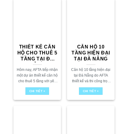
THIẾT KẾ CĂN
CĂN HỘ 10
HỘ CHO THUÊ 5
TẦNG HIỆN ĐẠI
TẦNG TẠI ĐÀ
TẠI ĐÀ NẴNG
NẴNG
Hôm nay, AFTA tiếp nhận
Căn hộ 10 tầng hiện đại
một dự án thiết kế căn hộ
tại Đà Nẵng do AFTA
cho thuê 5 tầng với yêu
thiết kế và thi công trọn
cầu tối ưu công năng,
gói. Mọi người cần thiết
CHI TIẾT +
CHI TIẾT +
tăng số lượng phòng
kế căn hộ cho thuê tại Đà
khai thác nhưng...
Nẵng...