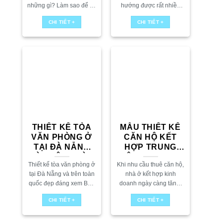
những gì? Làm sao để có
hướng được rất nhiều
thiết kế theo đúng ý
người quan tâm, đặc biệt
CHI TIẾT +
CHI TIẾT +
mình? Vậy hãy cùng
là ở các thành phố lớn
AFTA tham...
như Đà Nẵng – nơi...
THIẾT KẾ TÒA
MẪU THIẾT KẾ
VĂN PHÒNG Ở
CĂN HỘ KẾT
TẠI ĐÀ NẴNG
HỢP TRUNG
VÀ TRÊN TOÀN
TÂM DẠY HỌC
Thiết kế tòa văn phòng ở
Khi nhu cầu thuê căn hộ,
QUỐC ĐẸP
TẠI ĐÀ NẴNG
tại Đà Nẵng và trên toàn
nhà ở kết hợp kinh
ĐÁNG XEM!
quốc đẹp đáng xem Bạn
doanh ngày càng tăng,
đang tìm kiếm một mẫu
việc xây dựng căn hộ tại
CHI TIẾT +
CHI TIẾT +
thiết kế tòa văn phòng
Đà Nẵng tích hợp trung
đẹp, hiện đại...
tâm dạy học trở...