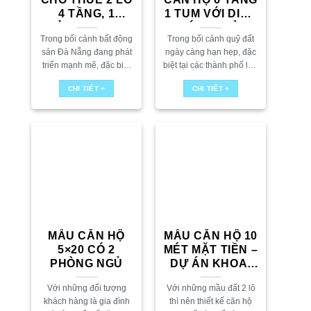
4 TẦNG, 1
1 TUM VỚI DIỆN
LỬNG, 1 TUM
TÍCH NHỎ
Trong bối cảnh bất động
Trong bối cảnh quỹ đất
sản Đà Nẵng đang phát
ngày càng hạn hẹp, đặc
triển mạnh mẽ, đặc biệt
biệt tại các thành phố lớn
là tại khu vực Hòa Xuân,
như Đà Nẵng, việc sở
CHI TIẾT +
CHI TIẾT +
xu hướng sở hữu các lô
hữu một lô đất nhỏ chỉ
đất đôi (2...
khoảng 7x8m không...
MẪU CĂN HỘ
MẪU CĂN HỘ 10
5×20 CÓ 2
MÉT MẶT TIỀN –
PHÒNG NGỦ
DỰ ÁN KHOA-
APARTMENT
Với những đối tượng
Với những mầu đất 2 lô
khách hàng là gia đình
thì nên thiết kế căn hộ