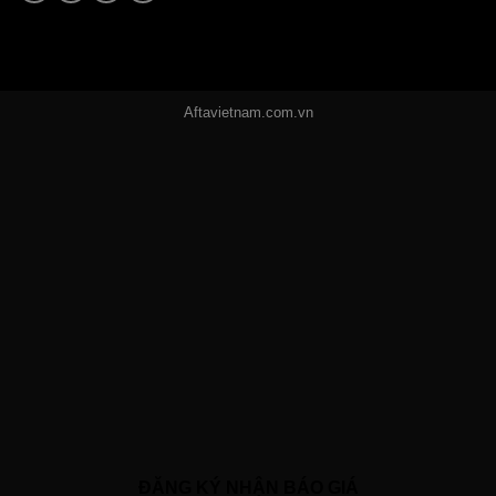
Aftavietnam.com.vn
ĐĂNG KÝ NHẬN BÁO GIÁ